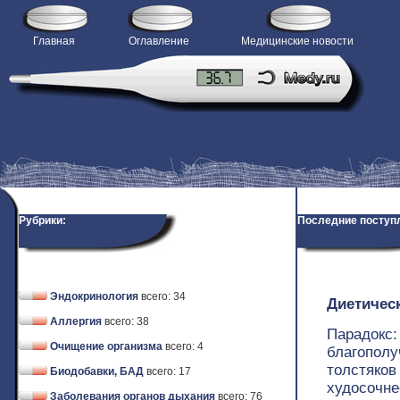
Главная
Оглавление
Медицинские новости
H
Рубрики:
Последние поступ
Эндокринология
всего: 34
Диетичес
Аллергия
всего: 38
Парадокс:
Очищение организма
всего: 4
благопол
толстяко
Биодобавки, БАД
всего: 17
худосочне
Заболевания органов дыхания
всего: 76