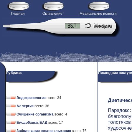
Главная
Оглавление
Медицинские новости
H
Рубрики:
Последние поступ
Эндокринология
всего: 34
Диетичес
Аллергия
всего: 38
Парадокс:
Очищение организма
всего: 4
благопол
толстяко
Биодобавки, БАД
всего: 17
худосочне
Заболевания органов дыхания
всего: 76