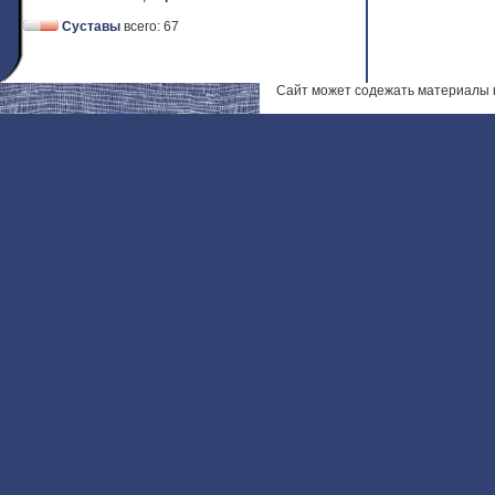
Суставы
всего: 67
Сайт может содежать материалы 