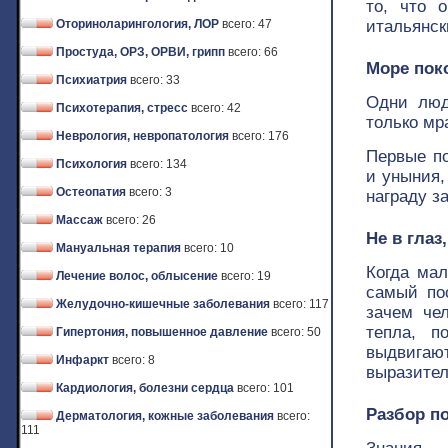
то, что 
Оториноларингология, ЛОР
всего: 47
итальянски
Простуда, ОРЗ, ОРВИ, грипп
всего: 66
Море пок
Психиатрия
всего: 33
Одни люд
Психотерапия, стресс
всего: 42
только мр
Неврология, невропатология
всего: 176
Первые по
Психология
всего: 134
и уныния,
Остеопатия
всего: 3
награду з
Массаж
всего: 26
Не в глаз
Мануальная терапия
всего: 10
Когда мал
Лечение волос, облысение
всего: 19
самый пос
Желудочно-кишечные заболевания
всего: 117
зачем че
тепла, п
Гипертония, повышенное давление
всего: 50
выдвига
Инфаркт
всего: 8
выразитель
Кардиология, болезни сердца
всего: 101
Разбор п
Дерматология, кожные заболевания
всего:
111