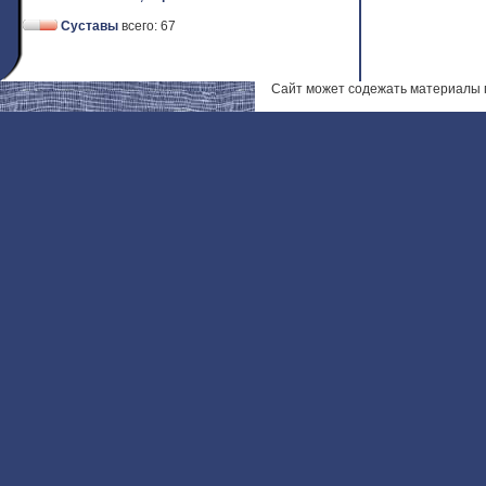
Суставы
всего: 67
Сайт может содежать материалы 