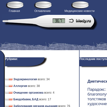
Главная
Оглавление
Медицинские новости
H
Рубрики:
Последние поступ
Эндокринология
всего: 34
Диетичес
Аллергия
всего: 38
Парадокс:
Очищение организма
всего: 4
благопол
толстяко
Биодобавки, БАД
всего: 17
худосочне
Заболевания органов дыхания
всего: 76