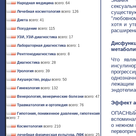
Знания 
Народная медицина
всего: 64
сексуаль
Лечебная косметология
всего: 126
существу
"любовном
Диета
всего: 41
хотя и ут
Похудение
всего: 115
расширени
УЗИ, УЗИ-диагностика
всего: 17
Дисфун
Лабораторная диагностика
всего: 1
метаболи
Рентгенодиагностика
всего: 8
Что явля
Диагностика
всего: 28
инсулино
Урология
всего: 39
прогресси
однознач
Акушерство, роды
всего: 50
лежащим
Гинекология
всего: 132
эндотелиал
Венерология, венерические болезни
всего: 47
Эффект а
Травматология и ортопедия
всего: 76
ОПАСНЫЙ
Гипотония, пониженное давление, гипотензия
всего: 7
вспоминал
о нежном 
Косметология
всего: 210
первоприч
лечебная физическая культура, ЛФК
всего: 25