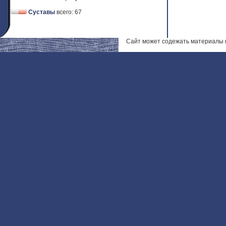
Суставы
всего: 67
Сайт может содежать материалы 