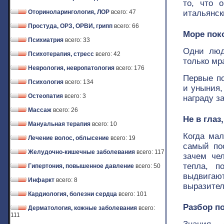
то, что 
Оториноларингология, ЛОР
всего: 47
итальянски
Простуда, ОРЗ, ОРВИ, грипп
всего: 66
Море пок
Психиатрия
всего: 33
Одни люд
Психотерапия, стресс
всего: 42
только мр
Неврология, невропатология
всего: 176
Первые по
Психология
всего: 134
и уныния,
Остеопатия
всего: 3
награду з
Массаж
всего: 26
Не в глаз
Мануальная терапия
всего: 10
Когда мал
Лечение волос, облысение
всего: 19
самый пос
Желудочно-кишечные заболевания
всего: 117
зачем че
тепла, п
Гипертония, повышенное давление
всего: 50
выдвига
Инфаркт
всего: 8
выразитель
Кардиология, болезни сердца
всего: 101
Разбор п
Дерматология, кожные заболевания
всего:
111