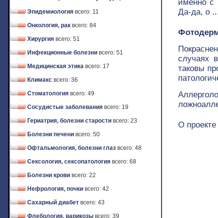
именно с 
Да-да, о ...
Эпидемиология
всего: 11
Онкология, рак
всего: 84
Фотодер
Хирургия
всего: 51
Покрасне
Инфекционные болезни
всего: 51
случаях в
Медицинская этика
всего: 17
таковы пр
патологич
Климакс
всего: 36
Стоматология
всего: 49
Аллерг
ложноалле
Сосудистые заболевания
всего: 19
Гериатрия, болезни старости
всего: 23
О проекте
Болезни печени
всего: 50
Офтальмология, болезни глаз
всего: 48
Сексология, сексопатология
всего: 68
Болезни крови
всего: 22
Нефрология, почки
всего: 42
Сахарный диабет
всего: 43
Флебология, варикозы
всего: 39