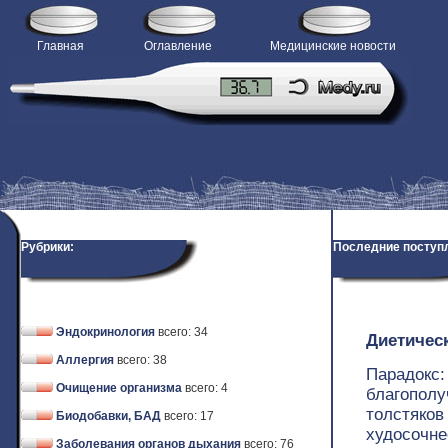
Главная
Оглавление
Медицинские новости
H
Рубрики:
Последние поступ
Эндокринология
всего: 34
Диетичес
Аллергия
всего: 38
Парадокс:
Очищение организма
всего: 4
благопол
толстяко
Биодобавки, БАД
всего: 17
худосочне
Заболевания органов дыхания
всего: 76