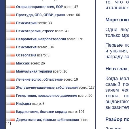
то, что 
Оториноларингология, ЛОР
всего: 47
итальянски
Простуда, ОРЗ, ОРВИ, грипп
всего: 66
Море пок
Психиатрия
всего: 33
Одни люд
Психотерапия, стресс
всего: 42
только мр
Неврология, невропатология
всего: 176
Первые по
Психология
всего: 134
и уныния,
Остеопатия
всего: 3
награду з
Массаж
всего: 26
Не в глаз
Мануальная терапия
всего: 10
Когда мал
Лечение волос, облысение
всего: 19
самый пос
Желудочно-кишечные заболевания
всего: 117
зачем че
тепла, п
Гипертония, повышенное давление
всего: 50
выдвига
Инфаркт
всего: 8
выразитель
Кардиология, болезни сердца
всего: 101
Разбор п
Дерматология, кожные заболевания
всего:
111