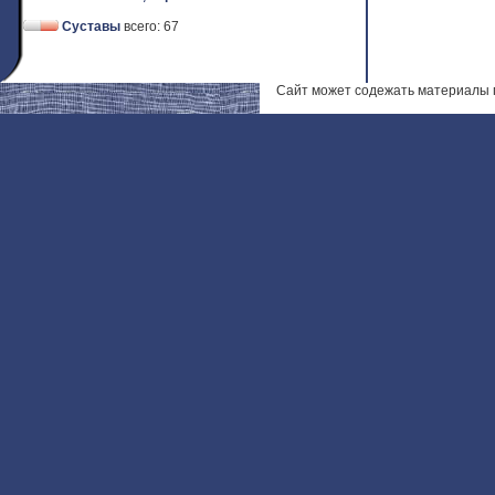
Суставы
всего: 67
Сайт может содежать материалы 