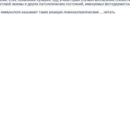
ожи, отек, появление пузырей, зуд, в некоторых случаях воспаление слизист
етовой экземы и других патологических состояний, именуемых фотодерматоз
 иммунологи называют такие реакции ложноаллергическим .....
читать