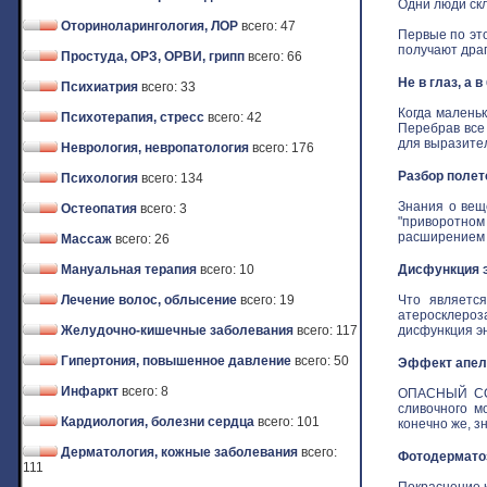
Одни люди скл
Оториноларингология, ЛОР
всего: 47
Первые по это
получают драго
Простуда, ОРЗ, ОРВИ, грипп
всего: 66
Не в глаз, а 
Психиатрия
всего: 33
Когда маленьк
Психотерапия, стресс
всего: 42
Перебрав все
для выразитель
Неврология, невропатология
всего: 176
Разбор полет
Психология
всего: 134
Знания о вещ
Остеопатия
всего: 3
"приворотном 
расширением з
Массаж
всего: 26
Мануальная терапия
всего: 10
Дисфункция э
Лечение волос, облысение
всего: 19
Что является
атеросклероз
Желудочно-кишечные заболевания
всего: 117
дисфункция эн
Гипертония, повышенное давление
всего: 50
Эффект апель
Инфаркт
всего: 8
ОПАСНЫЙ СОБ
сливочного м
Кардиология, болезни сердца
всего: 101
конечно же, зн
Дерматология, кожные заболевания
всего:
Фотодермат
111