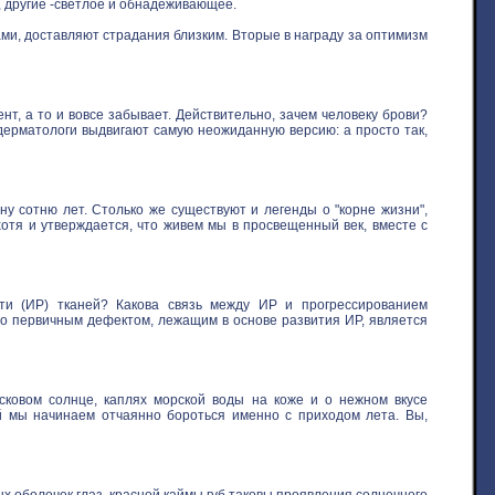
, другие -светлое и обнадеживающее.
ми, доставляют страдания близким. Вторые в награду за оптимизм
нт, а то и вовсе забывает. Действительно, зачем человеку брови?
 дерматологи выдвигают самую неожиданную версию: а просто так,
у сотню лет. Столько же существуют и легенды о "корне жизни",
хотя и утверждается, что живем мы в просвещенный век, вместе с
ти (ИР) тканей? Какова связь между ИР и прогрессированием
то первичным дефектом, лежащим в основе развития ИР, является
овом солнце, каплях морской воды на коже и о нежном вкусе
ой мы начинаем отчаянно бороться именно с приходом лета. Вы,