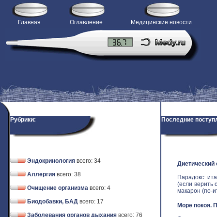
Главная
Оглавление
Медицинские новости
Рубрики:
Последние поступ
Эндокринология
всего: 34
Диетический
Аллергия
всего: 38
Парадокс: ит
(если верить 
Очищение организма
всего: 4
макарон (по-ит
Биодобавки, БАД
всего: 17
Море покоя. 
Заболевания органов дыхания
всего: 76