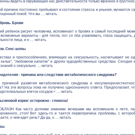
онны видеть в окружающей нас действительности только мрачное и грустное
й причине постоянно пребывают в состоянии стресса и уныния, мучаются са
ценный покой. Что вы .....
читать
в бровь. Брови
ий ребенок рисует человечка, вспоминает о бровях в самый последний моме
 возможные варианты - для тепла, пот со лба улавливать, глаза защищать,
ности лица, и н .....
читать
ов. Секс-шопы
ествах и приспособлениях, влияющих на сексуальность, насчитывают не одн
зелье", "любовном напитке" и других чудодейственных средствах. Сегодня 
наний о сексуально .....
читать
ндотелия - причина или следствие метаболического синдрома?
 причиной развития метаболического синдрома и инсулинорезистентнос
а? На эти вопросы пока не получено однозначного ответа. Предполагают, ч
дотелиальных клеток сосудов.< .....
читать
синовой корки: осторожно - глюкоза!
ЛАЗН Как часто долгими зимними вечерами мы вспоминали о лете, ласк
ороженого...стоп! Вот здесь-то и таится первопричина проблемы, с котор
аете, о чем идет речь? Да-да, о .....
читать
озы