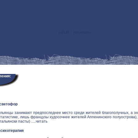
HELP! - Как искать
>
ления:
 светофор
альянцы занимают предпоследнее место среди жителей благополучных, а зн
статистике, лишь французы худосочнее жителей Аппенинского полуострова), и
альянски пасты) .....
читать
Психотерапия