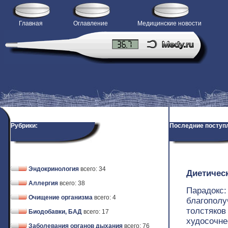
Главная
Оглавление
Медицинские новости
H
Рубрики:
Последние поступ
Эндокринология
всего: 34
Диетичес
Аллергия
всего: 38
Парадокс:
Очищение организма
всего: 4
благопол
толстяко
Биодобавки, БАД
всего: 17
худосочне
Заболевания органов дыхания
всего: 76