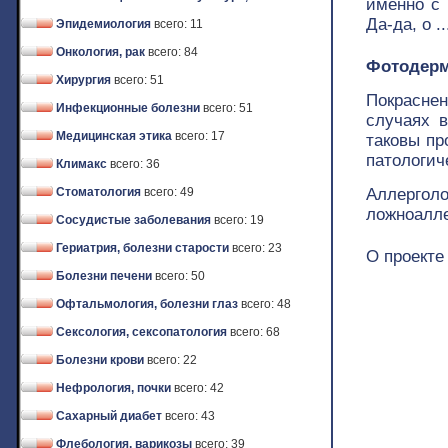
именно с 
Да-да, о ...
Эпидемиология
всего: 11
Онкология, рак
всего: 84
Фотодер
Хирургия
всего: 51
Покрасне
Инфекционные болезни
всего: 51
случаях в
Медицинская этика
всего: 17
таковы пр
патологич
Климакс
всего: 36
Стоматология
всего: 49
Аллерг
ложноалле
Сосудистые заболевания
всего: 19
Гериатрия, болезни старости
всего: 23
О проекте
Болезни печени
всего: 50
Офтальмология, болезни глаз
всего: 48
Сексология, сексопатология
всего: 68
Болезни крови
всего: 22
Нефрология, почки
всего: 42
Сахарный диабет
всего: 43
Флебология, варикозы
всего: 39