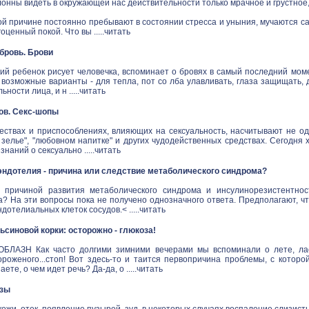
онны видеть в окружающей нас действительности только мрачное и грустное
й причине постоянно пребывают в состоянии стресса и уныния, мучаются са
ценный покой. Что вы .....
читать
в бровь. Брови
ий ребенок рисует человечка, вспоминает о бровях в самый последний моме
 возможные варианты - для тепла, пот со лба улавливать, глаза защищать,
ности лица, и н .....
читать
ов. Секс-шопы
ествах и приспособлениях, влияющих на сексуальность, насчитывают не одн
зелье", "любовном напитке" и других чудодейственных средствах. Сегодня 
наний о сексуально .....
читать
ндотелия - причина или следствие метаболического синдрома?
 причиной развития метаболического синдрома и инсулинорезистентнос
а? На эти вопросы пока не получено однозначного ответа. Предполагают, ч
дотелиальных клеток сосудов.< .....
читать
синовой корки: осторожно - глюкоза!
ЛАЗН Как часто долгими зимними вечерами мы вспоминали о лете, ласк
ороженого...стоп! Вот здесь-то и таится первопричина проблемы, с котор
аете, о чем идет речь? Да-да, о .....
читать
озы