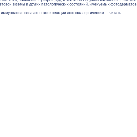
ожи, отек, появление пузырей, зуд, в некоторых случаях воспаление слизист
етовой экземы и других патологических состояний, именуемых фотодерматоз
 иммунологи называют такие реакции ложноаллергическим .....
читать