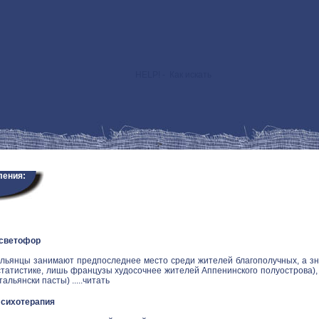
HELP! - Как искать
>
ления:
 светофор
альянцы занимают предпоследнее место среди жителей благополучных, а зн
статистике, лишь французы худосочнее жителей Аппенинского полуострова), и
альянски пасты) .....
читать
Психотерапия