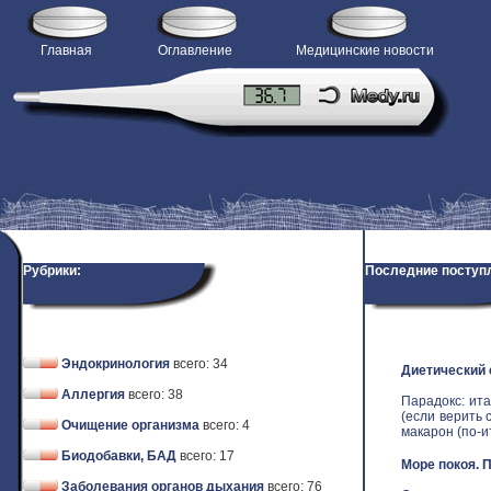
Главная
Оглавление
Медицинские новости
Рубрики:
Последние поступ
Эндокринология
всего: 34
Диетический
Аллергия
всего: 38
Парадокс: ит
(если верить 
Очищение организма
всего: 4
макарон (по-ит
Биодобавки, БАД
всего: 17
Море покоя. 
Заболевания органов дыхания
всего: 76