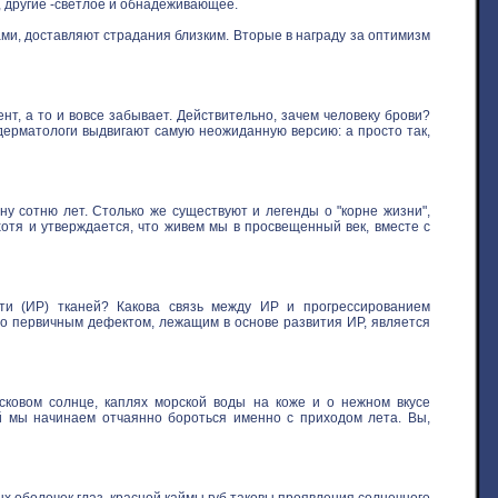
, другие -светлое и обнадеживающее.
ми, доставляют страдания близким. Вторые в награду за оптимизм
нт, а то и вовсе забывает. Действительно, зачем человеку брови?
 дерматологи выдвигают самую неожиданную версию: а просто так,
у сотню лет. Столько же существуют и легенды о "корне жизни",
хотя и утверждается, что живем мы в просвещенный век, вместе с
ти (ИР) тканей? Какова связь между ИР и прогрессированием
то первичным дефектом, лежащим в основе развития ИР, является
овом солнце, каплях морской воды на коже и о нежном вкусе
ой мы начинаем отчаянно бороться именно с приходом лета. Вы,