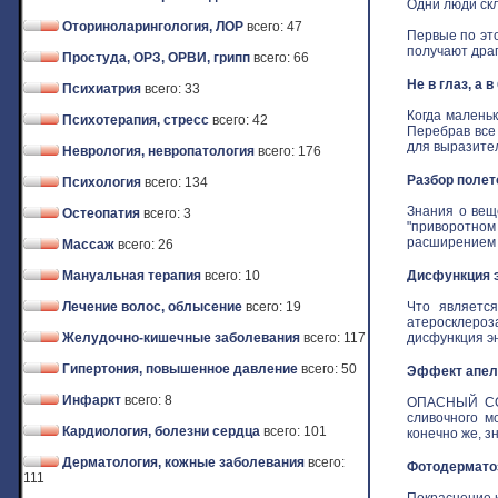
Одни люди скл
Оториноларингология, ЛОР
всего: 47
Первые по это
получают драго
Простуда, ОРЗ, ОРВИ, грипп
всего: 66
Не в глаз, а 
Психиатрия
всего: 33
Когда маленьк
Психотерапия, стресс
всего: 42
Перебрав все
для выразитель
Неврология, невропатология
всего: 176
Разбор полет
Психология
всего: 134
Знания о вещ
Остеопатия
всего: 3
"приворотном 
расширением з
Массаж
всего: 26
Мануальная терапия
всего: 10
Дисфункция э
Лечение волос, облысение
всего: 19
Что является
атеросклероз
Желудочно-кишечные заболевания
всего: 117
дисфункция эн
Гипертония, повышенное давление
всего: 50
Эффект апель
Инфаркт
всего: 8
ОПАСНЫЙ СОБ
сливочного м
Кардиология, болезни сердца
всего: 101
конечно же, зн
Дерматология, кожные заболевания
всего:
Фотодермат
111