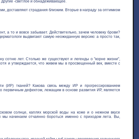
, другие -светлое и обнадеживающее.
ми, доставляют страдания близким. Вторые в награду за оптимизм
нт, а то и вовсе забывает. Действительно, зачем человеку брови?
 дерматологи выдвигают самую неожиданную версию: а просто так,
у сотню лет. Столько же существуют и легенды о "корне жизни",
хотя и утверждается, что живем мы в просвещенный век, вместе с
ти (ИР) тканей? Какова связь между ИР и прогрессированием
то первичным дефектом, лежащим в основе развития ИР, является
овом солнце, каплях морской воды на коже и о нежном вкусе
ой мы начинаем отчаянно бороться именно с приходом лета. Вы,