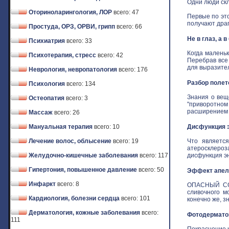
Одни люди скл
Оториноларингология, ЛОР
всего: 47
Первые по это
получают драго
Простуда, ОРЗ, ОРВИ, грипп
всего: 66
Не в глаз, а 
Психиатрия
всего: 33
Когда маленьк
Психотерапия, стресс
всего: 42
Перебрав все
для выразитель
Неврология, невропатология
всего: 176
Разбор полет
Психология
всего: 134
Знания о вещ
Остеопатия
всего: 3
"приворотном 
расширением з
Массаж
всего: 26
Мануальная терапия
всего: 10
Дисфункция э
Лечение волос, облысение
всего: 19
Что является
атеросклероз
Желудочно-кишечные заболевания
всего: 117
дисфункция эн
Гипертония, повышенное давление
всего: 50
Эффект апель
Инфаркт
всего: 8
ОПАСНЫЙ СОБ
сливочного м
Кардиология, болезни сердца
всего: 101
конечно же, зн
Дерматология, кожные заболевания
всего:
Фотодермат
111