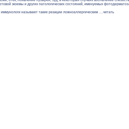
ожи, отек, появление пузырей, зуд, в некоторых случаях воспаление слизист
етовой экземы и других патологических состояний, именуемых фотодерматоз
 иммунологи называют такие реакции ложноаллергическим .....
читать