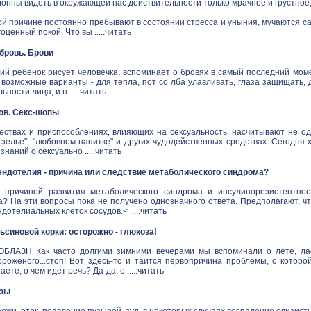
онны видеть в окружающей нас действительности только мрачное и грустное
й причине постоянно пребывают в состоянии стресса и уныния, мучаются са
ценный покой. Что вы .....
читать
в бровь. Брови
ий ребенок рисует человечка, вспоминает о бровях в самый последний моме
 возможные варианты - для тепла, пот со лба улавливать, глаза защищать,
ности лица, и н .....
читать
ов. Секс-шопы
ествах и приспособлениях, влияющих на сексуальность, насчитывают не одн
зелье", "любовном напитке" и других чудодейственных средствах. Сегодня 
наний о сексуально .....
читать
ндотелия - причина или следствие метаболического синдрома?
 причиной развития метаболического синдрома и инсулинорезистентнос
а? На эти вопросы пока не получено однозначного ответа. Предполагают, ч
дотелиальных клеток сосудов.< .....
читать
синовой корки: осторожно - глюкоза!
ЛАЗН Как часто долгими зимними вечерами мы вспоминали о лете, ласк
ороженого...стоп! Вот здесь-то и таится первопричина проблемы, с котор
аете, о чем идет речь? Да-да, о .....
читать
озы