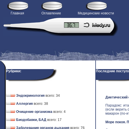
Главная
Оглавление
Медицинские новости
Рубрики:
Последние поступ
Эндокринология
всего: 34
Диетический
Аллергия
всего: 38
Парадокс: ит
(если верить 
Очищение организма
всего: 4
макарон (по-ит
Биодобавки, БАД
всего: 17
Море покоя. 
Заболевания органов дыхания
всего: 76