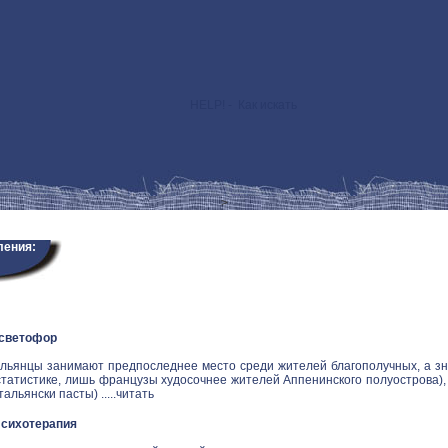
HELP! - Как искать
>
ления:
 светофор
альянцы занимают предпоследнее место среди жителей благополучных, а зн
статистике, лишь французы худосочнее жителей Аппенинского полуострова), и
альянски пасты) .....
читать
Психотерапия