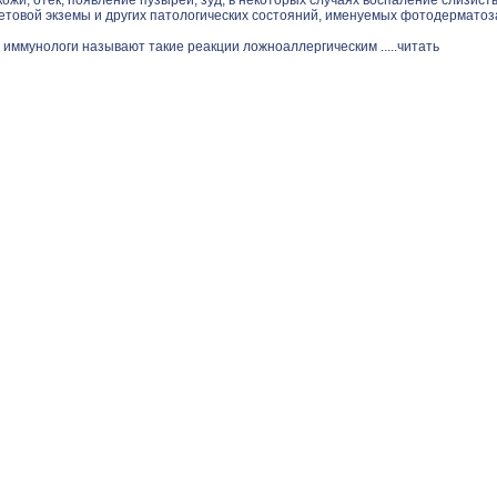
ожи, отек, появление пузырей, зуд, в некоторых случаях воспаление слизист
етовой экземы и других патологических состояний, именуемых фотодерматоз
 иммунологи называют такие реакции ложноаллергическим .....
читать