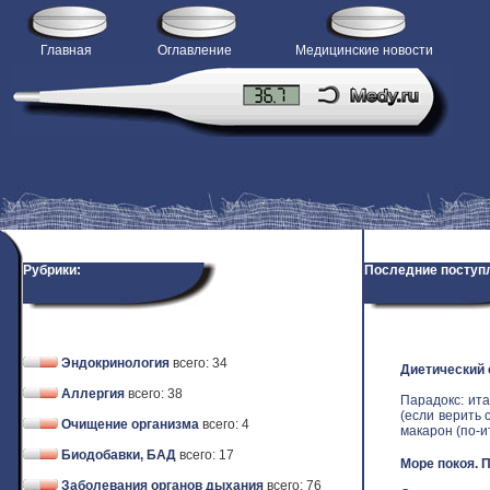
Главная
Оглавление
Медицинские новости
Рубрики:
Последние поступ
Эндокринология
всего: 34
Диетический
Аллергия
всего: 38
Парадокс: ит
(если верить 
Очищение организма
всего: 4
макарон (по-ит
Биодобавки, БАД
всего: 17
Море покоя. 
Заболевания органов дыхания
всего: 76