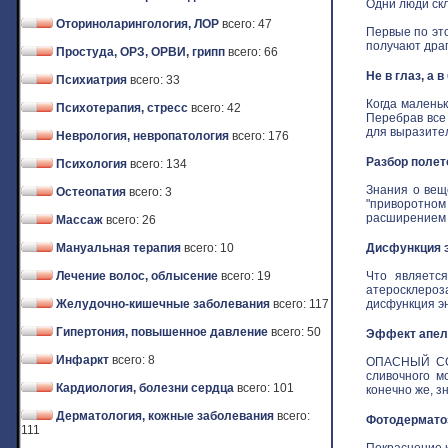
Одни люди скл
Оториноларингология, ЛОР
всего: 47
Первые по это
получают драго
Простуда, ОРЗ, ОРВИ, грипп
всего: 66
Не в глаз, а 
Психиатрия
всего: 33
Когда маленьк
Психотерапия, стресс
всего: 42
Перебрав все
для выразитель
Неврология, невропатология
всего: 176
Разбор полет
Психология
всего: 134
Знания о вещ
Остеопатия
всего: 3
"приворотном 
расширением з
Массаж
всего: 26
Мануальная терапия
всего: 10
Дисфункция э
Лечение волос, облысение
всего: 19
Что является
атеросклероз
Желудочно-кишечные заболевания
всего: 117
дисфункция эн
Гипертония, повышенное давление
всего: 50
Эффект апель
Инфаркт
всего: 8
ОПАСНЫЙ СОБ
сливочного м
Кардиология, болезни сердца
всего: 101
конечно же, зн
Дерматология, кожные заболевания
всего:
Фотодермат
111