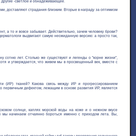
, другие -светлое и обнадеживающее.
ми, доставляют страдания близким. Вторые в награду за оптимизм
нт, а то и вовсе забывает. Действительно, зачем человеку брови?
 дерматологи выдвигают самую неожиданную версию: а просто так,
у сотню лет. Столько же существуют и легенды о "корне жизни",
хотя и утверждается, что живем мы в просвещенный век, вместе с
ти (ИР) тканей? Какова связь между ИР и прогрессированием
то первичным дефектом, лежащим в основе развития ИР, является
овом солнце, каплях морской воды на коже и о нежном вкусе
ой мы начинаем отчаянно бороться именно с приходом лета. Вы,