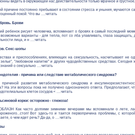
онны видеть в окружающей нас действительности только мрачное и грустное
й причине постоянно пребывают в состоянии стресса и уныния, мучаются са
ценный покой. Что вы .....
читать
в бровь. Брови
ий ребенок рисует человечка, вспоминает о бровях в самый последний моме
 возможные варианты - для тепла, пот со лба улавливать, глаза защищать,
ности лица, и н .....
читать
ов. Секс-шопы
ествах и приспособлениях, влияющих на сексуальность, насчитывают не одн
зелье", "любовном напитке" и других чудодейственных средствах. Сегодня 
наний о сексуально .....
читать
ндотелия - причина или следствие метаболического синдрома?
 причиной развития метаболического синдрома и инсулинорезистентнос
а? На эти вопросы пока не получено однозначного ответа. Предполагают, ч
дотелиальных клеток сосудов.< .....
читать
синовой корки: осторожно - глюкоза!
ЛАЗН Как часто долгими зимними вечерами мы вспоминали о лете, ласк
ороженого...стоп! Вот здесь-то и таится первопричина проблемы, с котор
аете, о чем идет речь? Да-да, о .....
читать
озы