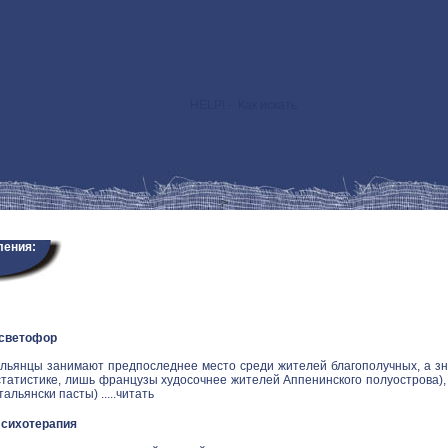
HELP! - Как искать
>
ления:
 светофор
альянцы занимают предпоследнее место среди жителей благополучных, а зн
статистике, лишь французы худосочнее жителей Аппенинского полуострова), и
альянски пасты) .....
читать
Психотерапия