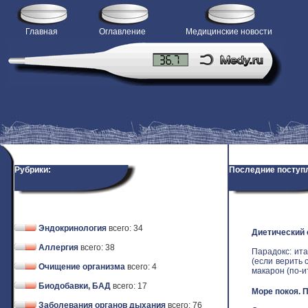
Главная
Оглавление
Медицинские новости
Рубрики:
Последние поступ
Эндокринология
всего: 34
Диетический
Аллергия
всего: 38
Парадокс: ит
(если верить 
Очищение организма
всего: 4
макарон (по-ит
Биодобавки, БАД
всего: 17
Море покоя. 
Заболевания органов дыхания
всего: 76