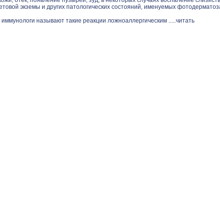
ожи, отек, появление пузырей, зуд, в некоторых случаях воспаление слизист
етовой экземы и других патологических состояний, именуемых фотодерматоз
 иммунологи называют такие реакции ложноаллергическим .....
читать