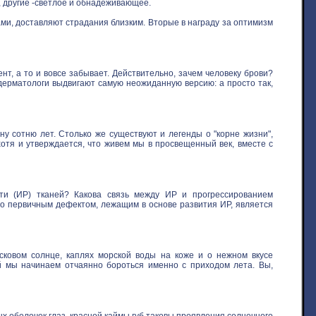
, другие -светлое и обнадеживающее.
ми, доставляют страдания близким. Вторые в награду за оптимизм
нт, а то и вовсе забывает. Действительно, зачем человеку брови?
 дерматологи выдвигают самую неожиданную версию: а просто так,
у сотню лет. Столько же существуют и легенды о "корне жизни",
хотя и утверждается, что живем мы в просвещенный век, вместе с
ти (ИР) тканей? Какова связь между ИР и прогрессированием
то первичным дефектом, лежащим в основе развития ИР, является
овом солнце, каплях морской воды на коже и о нежном вкусе
ой мы начинаем отчаянно бороться именно с приходом лета. Вы,