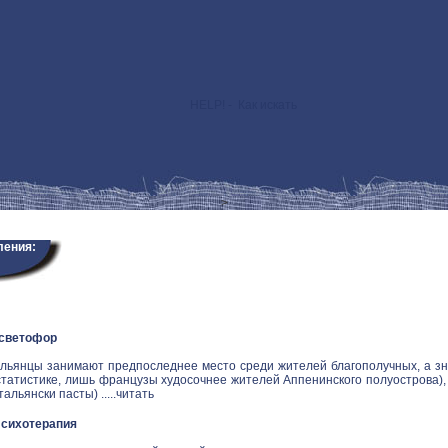
HELP! - Как искать
>
ления:
 светофор
альянцы занимают предпоследнее место среди жителей благополучных, а зн
статистике, лишь французы худосочнее жителей Аппенинского полуострова), и
альянски пасты) .....
читать
Психотерапия