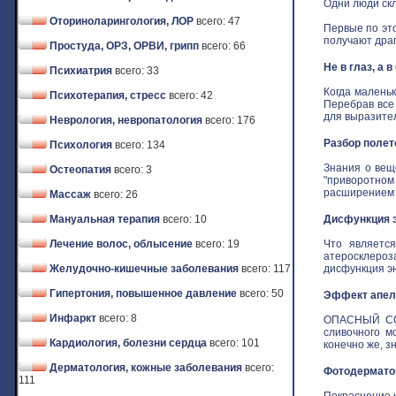
Одни люди скл
Оториноларингология, ЛОР
всего: 47
Первые по это
получают драго
Простуда, ОРЗ, ОРВИ, грипп
всего: 66
Не в глаз, а 
Психиатрия
всего: 33
Когда маленьк
Психотерапия, стресс
всего: 42
Перебрав все
для выразитель
Неврология, невропатология
всего: 176
Разбор полет
Психология
всего: 134
Знания о вещ
Остеопатия
всего: 3
"приворотном 
расширением з
Массаж
всего: 26
Мануальная терапия
всего: 10
Дисфункция э
Лечение волос, облысение
всего: 19
Что является
атеросклероз
Желудочно-кишечные заболевания
всего: 117
дисфункция эн
Гипертония, повышенное давление
всего: 50
Эффект апель
Инфаркт
всего: 8
ОПАСНЫЙ СОБ
сливочного м
Кардиология, болезни сердца
всего: 101
конечно же, зн
Дерматология, кожные заболевания
всего:
Фотодермат
111