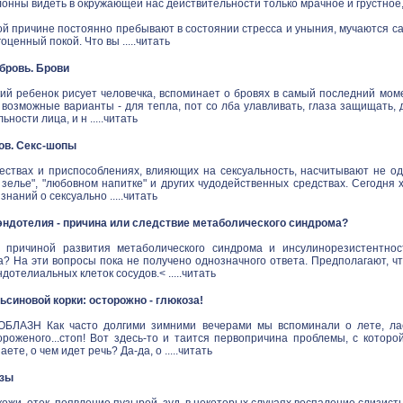
онны видеть в окружающей нас действительности только мрачное и грустное
й причине постоянно пребывают в состоянии стресса и уныния, мучаются са
ценный покой. Что вы .....
читать
в бровь. Брови
ий ребенок рисует человечка, вспоминает о бровях в самый последний моме
 возможные варианты - для тепла, пот со лба улавливать, глаза защищать,
ности лица, и н .....
читать
ов. Секс-шопы
ествах и приспособлениях, влияющих на сексуальность, насчитывают не одн
зелье", "любовном напитке" и других чудодейственных средствах. Сегодня 
наний о сексуально .....
читать
ндотелия - причина или следствие метаболического синдрома?
 причиной развития метаболического синдрома и инсулинорезистентнос
а? На эти вопросы пока не получено однозначного ответа. Предполагают, ч
дотелиальных клеток сосудов.< .....
читать
синовой корки: осторожно - глюкоза!
ЛАЗН Как часто долгими зимними вечерами мы вспоминали о лете, ласк
ороженого...стоп! Вот здесь-то и таится первопричина проблемы, с котор
аете, о чем идет речь? Да-да, о .....
читать
озы