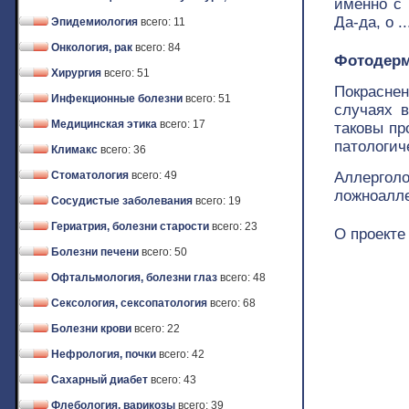
именно с 
Да-да, о ...
Эпидемиология
всего: 11
Онкология, рак
всего: 84
Фотодер
Хирургия
всего: 51
Покрасне
Инфекционные болезни
всего: 51
случаях в
Медицинская этика
всего: 17
таковы пр
патологич
Климакс
всего: 36
Стоматология
всего: 49
Аллерг
ложноалле
Сосудистые заболевания
всего: 19
Гериатрия, болезни старости
всего: 23
О проекте
Болезни печени
всего: 50
Офтальмология, болезни глаз
всего: 48
Сексология, сексопатология
всего: 68
Болезни крови
всего: 22
Нефрология, почки
всего: 42
Сахарный диабет
всего: 43
Флебология, варикозы
всего: 39