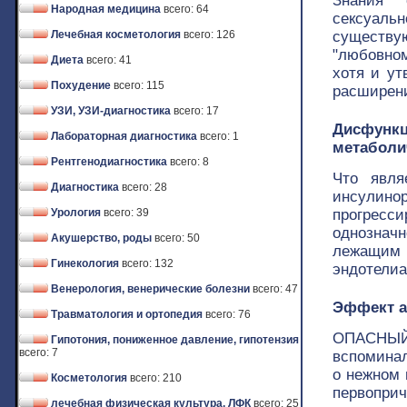
Знания 
Народная медицина
всего: 64
сексуаль
Лечебная косметология
всего: 126
существу
"любовном
Диета
всего: 41
хотя и ут
Похудение
всего: 115
расширени
УЗИ, УЗИ-диагностика
всего: 17
Дисфун
Лабораторная диагностика
всего: 1
метаболи
Рентгенодиагностика
всего: 8
Что явля
Диагностика
всего: 28
инсулино
Урология
всего: 39
прогресси
однознач
Акушерство, роды
всего: 50
лежащим
Гинекология
всего: 132
эндотелиал
Венерология, венерические болезни
всего: 47
Эффект а
Травматология и ортопедия
всего: 76
ОПАСНЫЙ
Гипотония, пониженное давление, гипотензия
всего: 7
вспоминал
о нежном 
Косметология
всего: 210
первоприч
лечебная физическая культура, ЛФК
всего: 25