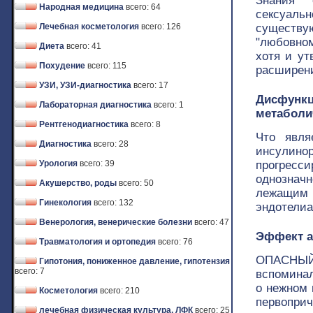
Знания 
Народная медицина
всего: 64
сексуаль
Лечебная косметология
всего: 126
существу
"любовном
Диета
всего: 41
хотя и ут
Похудение
всего: 115
расширени
УЗИ, УЗИ-диагностика
всего: 17
Дисфун
Лабораторная диагностика
всего: 1
метаболи
Рентгенодиагностика
всего: 8
Что явля
Диагностика
всего: 28
инсулино
Урология
всего: 39
прогресси
однознач
Акушерство, роды
всего: 50
лежащим
Гинекология
всего: 132
эндотелиал
Венерология, венерические болезни
всего: 47
Эффект а
Травматология и ортопедия
всего: 76
ОПАСНЫЙ
Гипотония, пониженное давление, гипотензия
всего: 7
вспоминал
о нежном 
Косметология
всего: 210
первоприч
лечебная физическая культура, ЛФК
всего: 25