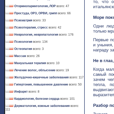
то, что 
Оториноларингология, ЛОР
всего: 47
итальянски
Простуда, ОРЗ, ОРВИ, грипп
всего: 66
Море пок
Психиатрия
всего: 33
Одни люд
Психотерапия, стресс
всего: 42
только мр
Неврология, невропатология
всего: 176
Первые по
Психология
всего: 134
и уныния,
Остеопатия
всего: 3
награду з
Массаж
всего: 26
Не в глаз
Мануальная терапия
всего: 10
Когда мал
Лечение волос, облысение
всего: 19
самый пос
Желудочно-кишечные заболевания
всего: 117
зачем че
тепла, п
Гипертония, повышенное давление
всего: 50
выдвига
Инфаркт
всего: 8
выразитель
Кардиология, болезни сердца
всего: 101
Разбор п
Дерматология, кожные заболевания
всего:
111