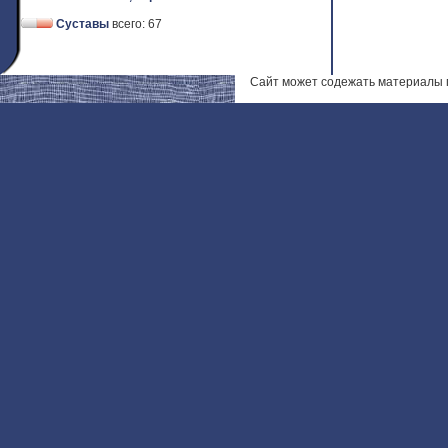
Суставы
всего: 67
Сайт может содежать материалы 