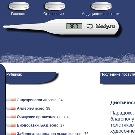
Главная
Оглавление
Медицинские новости
H
Рубрики:
Последние поступ
Эндокринология
всего: 34
Диетичес
Аллергия
всего: 38
Парадокс:
Очищение организма
всего: 4
благопол
толстяко
Биодобавки, БАД
всего: 17
худосочне
Заболевания органов дыхания
всего: 76