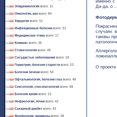
именно с 
Да-да, о ...
Эпидемиология
всего: 11
Онкология, рак
всего: 84
Фотодер
Хирургия
всего: 51
Покрасне
Инфекционные болезни
всего: 51
случаях в
Медицинская этика
всего: 17
таковы пр
патологич
Климакс
всего: 36
Стоматология
всего: 49
Аллерг
ложноалле
Сосудистые заболевания
всего: 19
Гериатрия, болезни старости
всего: 23
О проекте
Болезни печени
всего: 50
Офтальмология, болезни глаз
всего: 48
Сексология, сексопатология
всего: 68
Болезни крови
всего: 22
Нефрология, почки
всего: 42
Сахарный диабет
всего: 43
Флебология, варикозы
всего: 39