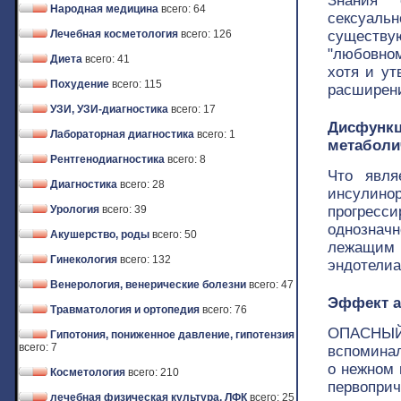
Знания 
Народная медицина
всего: 64
сексуаль
Лечебная косметология
всего: 126
существу
"любовном
Диета
всего: 41
хотя и ут
Похудение
всего: 115
расширени
УЗИ, УЗИ-диагностика
всего: 17
Дисфун
Лабораторная диагностика
всего: 1
метаболи
Рентгенодиагностика
всего: 8
Что явля
Диагностика
всего: 28
инсулино
Урология
всего: 39
прогресси
однознач
Акушерство, роды
всего: 50
лежащим
Гинекология
всего: 132
эндотелиал
Венерология, венерические болезни
всего: 47
Эффект а
Травматология и ортопедия
всего: 76
ОПАСНЫЙ
Гипотония, пониженное давление, гипотензия
всего: 7
вспоминал
о нежном 
Косметология
всего: 210
первоприч
лечебная физическая культура, ЛФК
всего: 25