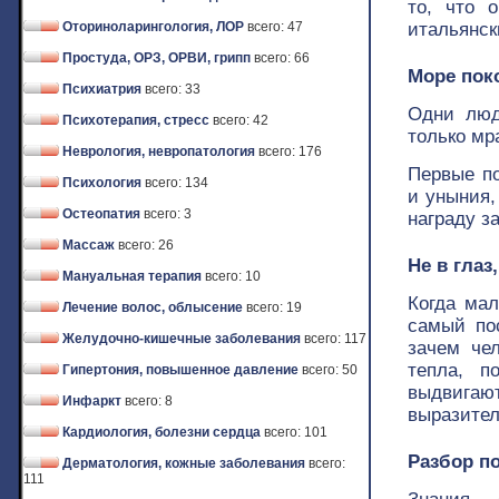
то, что 
Оториноларингология, ЛОР
всего: 47
итальянски
Простуда, ОРЗ, ОРВИ, грипп
всего: 66
Море пок
Психиатрия
всего: 33
Одни люд
Психотерапия, стресс
всего: 42
только мр
Неврология, невропатология
всего: 176
Первые по
Психология
всего: 134
и уныния,
Остеопатия
всего: 3
награду з
Массаж
всего: 26
Не в глаз
Мануальная терапия
всего: 10
Когда мал
Лечение волос, облысение
всего: 19
самый пос
Желудочно-кишечные заболевания
всего: 117
зачем че
тепла, п
Гипертония, повышенное давление
всего: 50
выдвига
Инфаркт
всего: 8
выразитель
Кардиология, болезни сердца
всего: 101
Разбор п
Дерматология, кожные заболевания
всего:
111