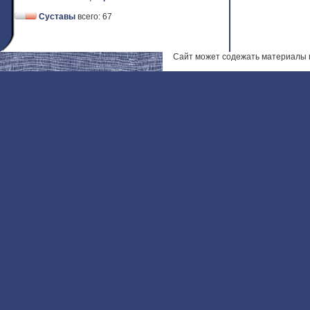
Суставы
всего: 67
Сайт может содежать материалы 