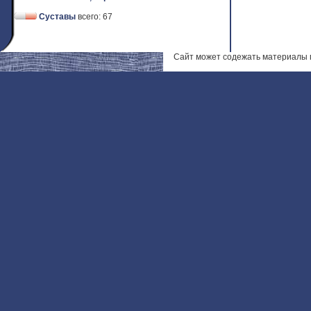
Суставы
всего: 67
Сайт может содежать материалы 