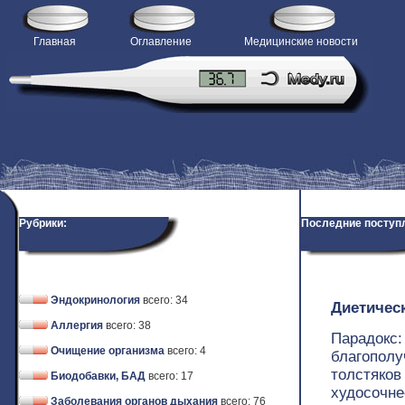
Главная
Оглавление
Медицинские новости
H
Рубрики:
Последние поступ
Эндокринология
всего: 34
Диетичес
Аллергия
всего: 38
Парадокс:
Очищение организма
всего: 4
благопол
толстяко
Биодобавки, БАД
всего: 17
худосочне
Заболевания органов дыхания
всего: 76