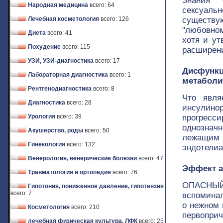
Знания 
Народная медицина
всего: 64
сексуаль
Лечебная косметология
всего: 126
существу
"любовном
Диета
всего: 41
хотя и ут
Похудение
всего: 115
расширени
УЗИ, УЗИ-диагностика
всего: 17
Дисфун
Лабораторная диагностика
всего: 1
метаболи
Рентгенодиагностика
всего: 8
Что явля
Диагностика
всего: 28
инсулино
Урология
всего: 39
прогресси
однознач
Акушерство, роды
всего: 50
лежащим
Гинекология
всего: 132
эндотелиал
Венерология, венерические болезни
всего: 47
Эффект а
Травматология и ортопедия
всего: 76
ОПАСНЫЙ
Гипотония, пониженное давление, гипотензия
всего: 7
вспоминал
о нежном 
Косметология
всего: 210
первоприч
лечебная физическая культура, ЛФК
всего: 25