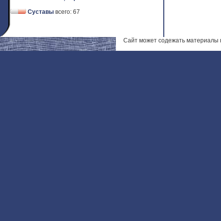
Суставы
всего: 67
Сайт может содежать материалы 