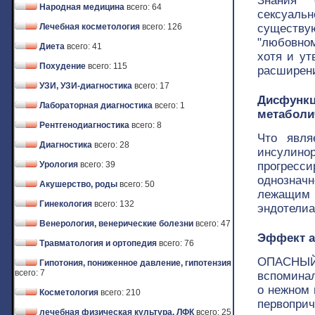
Знания 
Народная медицина
всего: 64
сексуаль
Лечебная косметология
всего: 126
существу
"любовном
Диета
всего: 41
хотя и ут
Похудение
всего: 115
расширени
УЗИ, УЗИ-диагностика
всего: 17
Дисфун
Лабораторная диагностика
всего: 1
метаболи
Рентгенодиагностика
всего: 8
Что явля
Диагностика
всего: 28
инсулино
Урология
всего: 39
прогресси
однознач
Акушерство, роды
всего: 50
лежащим
Гинекология
всего: 132
эндотелиал
Венерология, венерические болезни
всего: 47
Эффект а
Травматология и ортопедия
всего: 76
ОПАСНЫЙ
Гипотония, пониженное давление, гипотензия
всего: 7
вспоминал
о нежном 
Косметология
всего: 210
первоприч
лечебная физическая культура, ЛФК
всего: 25