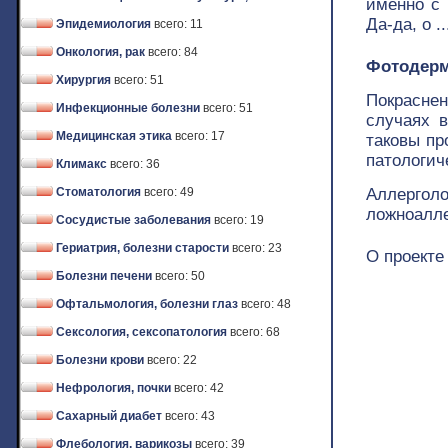
именно с 
Да-да, о ...
Эпидемиология
всего: 11
Онкология, рак
всего: 84
Фотодер
Хирургия
всего: 51
Покрасне
Инфекционные болезни
всего: 51
случаях в
Медицинская этика
всего: 17
таковы пр
патологич
Климакс
всего: 36
Стоматология
всего: 49
Аллерг
ложноалле
Сосудистые заболевания
всего: 19
Гериатрия, болезни старости
всего: 23
О проекте
Болезни печени
всего: 50
Офтальмология, болезни глаз
всего: 48
Сексология, сексопатология
всего: 68
Болезни крови
всего: 22
Нефрология, почки
всего: 42
Сахарный диабет
всего: 43
Флебология, варикозы
всего: 39