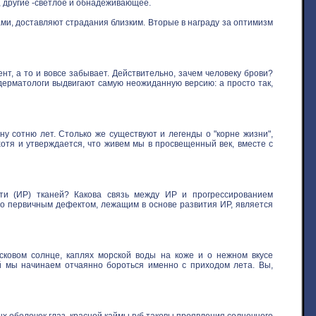
, другие -светлое и обнадеживающее.
ми, доставляют страдания близким. Вторые в награду за оптимизм
нт, а то и вовсе забывает. Действительно, зачем человеку брови?
 дерматологи выдвигают самую неожиданную версию: а просто так,
у сотню лет. Столько же существуют и легенды о "корне жизни",
хотя и утверждается, что живем мы в просвещенный век, вместе с
ти (ИР) тканей? Какова связь между ИР и прогрессированием
то первичным дефектом, лежащим в основе развития ИР, является
овом солнце, каплях морской воды на коже и о нежном вкусе
ой мы начинаем отчаянно бороться именно с приходом лета. Вы,