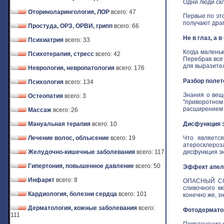
Одни люди скл
Оториноларингология, ЛОР
всего: 47
Первые по это
получают драго
Простуда, ОРЗ, ОРВИ, грипп
всего: 66
Не в глаз, а 
Психиатрия
всего: 33
Когда маленьк
Психотерапия, стресс
всего: 42
Перебрав все
для выразитель
Неврология, невропатология
всего: 176
Разбор полет
Психология
всего: 134
Знания о вещ
Остеопатия
всего: 3
"приворотном 
расширением з
Массаж
всего: 26
Мануальная терапия
всего: 10
Дисфункция э
Лечение волос, облысение
всего: 19
Что является
атеросклероз
Желудочно-кишечные заболевания
всего: 117
дисфункция эн
Гипертония, повышенное давление
всего: 50
Эффект апель
Инфаркт
всего: 8
ОПАСНЫЙ СОБ
сливочного м
Кардиология, болезни сердца
всего: 101
конечно же, зн
Дерматология, кожные заболевания
всего:
Фотодермат
111