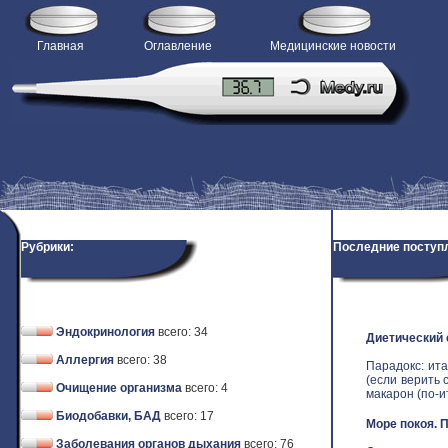
Главная
Оглавление
Медицинские новости
Рубрики:
Последние поступ
Эндокринология
всего: 34
Диетический
Аллергия
всего: 38
Парадокс: ит
(если верить 
Очищение организма
всего: 4
макарон (по-ит
Биодобавки, БАД
всего: 17
Море покоя. 
Заболевания органов дыхания
всего: 76