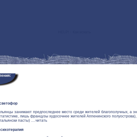
HELP! - Как искать
>
ления:
 светофор
альянцы занимают предпоследнее место среди жителей благополучных, а зн
статистике, лишь французы худосочнее жителей Аппенинского полуострова), и
альянски пасты) .....
читать
Психотерапия