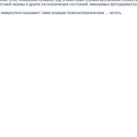
ожи, отек, появление пузырей, зуд, в некоторых случаях воспаление слизист
етовой экземы и других патологических состояний, именуемых фотодерматоз
 иммунологи называют такие реакции ложноаллергическим .....
читать