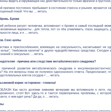
онны видеть в окружающей нас действительности только мрачное и грустное
й причине постоянно пребывают в состоянии стресса и уныния, мучаются са
ценный покой. Что вы .....
читать
в бровь. Брови
ий ребенок рисует человечка, вспоминает о бровях в самый последний моме
 возможные варианты - для тепла, пот со лба улавливать, глаза защищать,
ности лица, и н .....
читать
ов. Секс-шопы
ествах и приспособлениях, влияющих на сексуальность, насчитывают не одн
зелье", "любовном напитке" и других чудодейственных средствах. Сегодня 
наний о сексуально .....
читать
ндотелия - причина или следствие метаболического синдрома?
 причиной развития метаболического синдрома и инсулинорезистентнос
а? На эти вопросы пока не получено однозначного ответа. Предполагают, ч
дотелиальных клеток сосудов.< .....
читать
синовой корки: осторожно - глюкоза!
ЛАЗН Как часто долгими зимними вечерами мы вспоминали о лете, ласк
ороженого...стоп! Вот здесь-то и таится первопричина проблемы, с котор
аете, о чем идет речь? Да-да, о .....
читать
озы