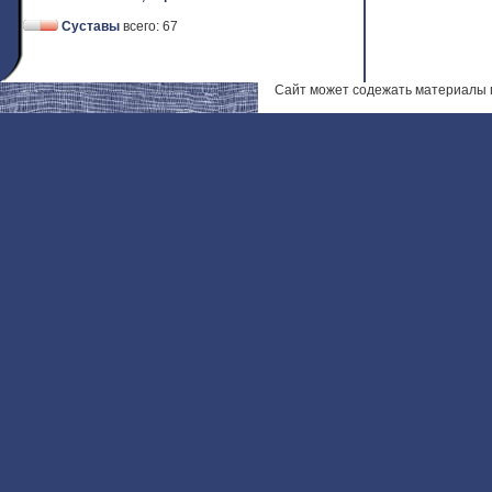
Суставы
всего: 67
Сайт может содежать материалы 