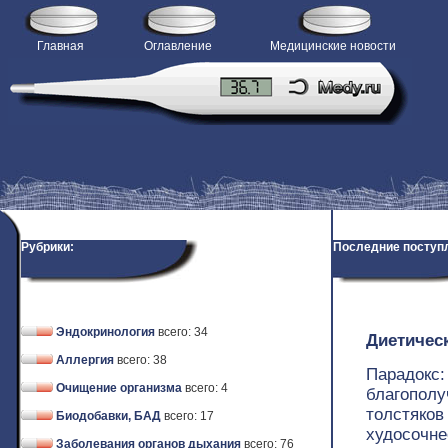
Главная
Оглавление
Медицинские новости
H
Рубрики:
Последние поступ
Эндокринология
всего: 34
Диетичес
Аллергия
всего: 38
Парадокс:
Очищение организма
всего: 4
благопол
толстяко
Биодобавки, БАД
всего: 17
худосочне
Заболевания органов дыхания
всего: 76