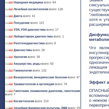
Знания 
Народная медицина
всего: 64
сексуаль
Лечебная косметология
всего: 126
существу
"любовном
Диета
всего: 41
хотя и ут
Похудение
всего: 115
расширени
УЗИ, УЗИ-диагностика
всего: 17
Дисфун
Лабораторная диагностика
всего: 1
метаболи
Рентгенодиагностика
всего: 8
Что явля
Диагностика
всего: 28
инсулино
Урология
всего: 39
прогресси
однознач
Акушерство, роды
всего: 50
лежащим
Гинекология
всего: 132
эндотелиал
Венерология, венерические болезни
всего: 47
Эффект а
Травматология и ортопедия
всего: 76
ОПАСНЫЙ
Гипотония, пониженное давление, гипотензия
всего: 7
вспоминал
о нежном 
Косметология
всего: 210
первоприч
лечебная физическая культура, ЛФК
всего: 25