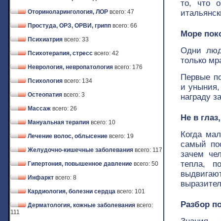
то, что 
Оториноларингология, ЛОР
всего: 47
итальянски
Простуда, ОРЗ, ОРВИ, грипп
всего: 66
Море пок
Психиатрия
всего: 33
Одни люд
Психотерапия, стресс
всего: 42
только мр
Неврология, невропатология
всего: 176
Первые по
Психология
всего: 134
и уныния,
Остеопатия
всего: 3
награду з
Массаж
всего: 26
Не в глаз
Мануальная терапия
всего: 10
Когда мал
Лечение волос, облысение
всего: 19
самый пос
Желудочно-кишечные заболевания
всего: 117
зачем че
тепла, п
Гипертония, повышенное давление
всего: 50
выдвига
Инфаркт
всего: 8
выразитель
Кардиология, болезни сердца
всего: 101
Разбор п
Дерматология, кожные заболевания
всего:
111