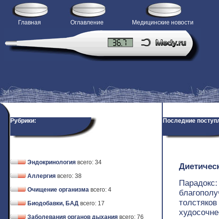
Главная
Оглавление
Медицинские новости
H
Рубрики:
Последние поступ
Эндокринология
всего: 34
Диетичес
Аллергия
всего: 38
Парадокс:
Очищение организма
всего: 4
благопол
толстяко
Биодобавки, БАД
всего: 17
худосочне
Заболевания органов дыхания
всего: 76