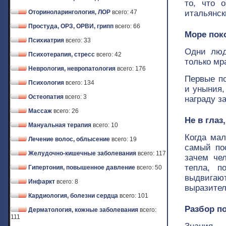
то, что 
Оториноларингология, ЛОР
всего: 47
итальянски
Простуда, ОРЗ, ОРВИ, грипп
всего: 66
Море пок
Психиатрия
всего: 33
Одни люд
Психотерапия, стресс
всего: 42
только мр
Неврология, невропатология
всего: 176
Первые по
Психология
всего: 134
и уныния,
Остеопатия
всего: 3
награду з
Массаж
всего: 26
Не в глаз
Мануальная терапия
всего: 10
Когда мал
Лечение волос, облысение
всего: 19
самый пос
Желудочно-кишечные заболевания
всего: 117
зачем че
тепла, п
Гипертония, повышенное давление
всего: 50
выдвига
Инфаркт
всего: 8
выразитель
Кардиология, болезни сердца
всего: 101
Разбор п
Дерматология, кожные заболевания
всего:
111