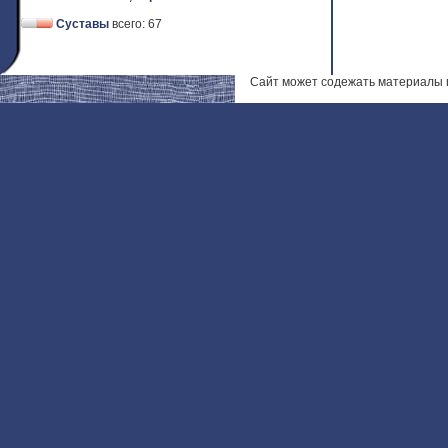
Суставы
всего: 67
Сайт может содежать материалы 