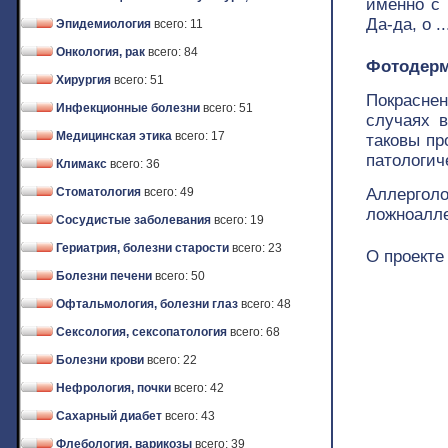
именно с 
Да-да, о ...
Эпидемиология
всего: 11
Онкология, рак
всего: 84
Фотодер
Хирургия
всего: 51
Покрасне
Инфекционные болезни
всего: 51
случаях в
Медицинская этика
всего: 17
таковы пр
патологич
Климакс
всего: 36
Стоматология
всего: 49
Аллерг
ложноалле
Сосудистые заболевания
всего: 19
Гериатрия, болезни старости
всего: 23
О проекте
Болезни печени
всего: 50
Офтальмология, болезни глаз
всего: 48
Сексология, сексопатология
всего: 68
Болезни крови
всего: 22
Нефрология, почки
всего: 42
Сахарный диабет
всего: 43
Флебология, варикозы
всего: 39