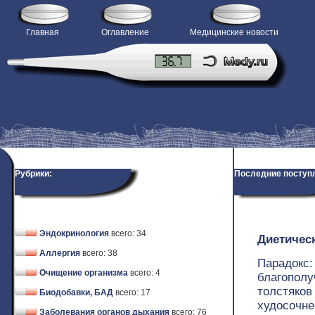
Главная
Оглавление
Медицинские новости
H
Рубрики:
Последние поступ
Эндокринология
всего: 34
Диетичес
Аллергия
всего: 38
Парадокс:
Очищение организма
всего: 4
благопол
толстяко
Биодобавки, БАД
всего: 17
худосочне
Заболевания органов дыхания
всего: 76