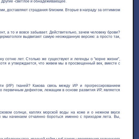
, другие -светлое и обнадеживающее.
ми, доставляют страдания близким. Вторые в награду за оптимизм
нт, а то и вовсе забывает. Действительно, зачем человеку брови?
 дерматологи выдвигают самую неожиданную версию: а просто так,
у сотню лет. Столько же существуют и легенды о "корне жизни",
хотя и утверждается, что живем мы в просвещенный век, вместе с
ти (ИР) тканей? Какова связь между ИР и прогрессированием
то первичным дефектом, лежащим в основе развития ИР, является
овом солнце, каплях морской воды на коже и о нежном вкусе
ой мы начинаем отчаянно бороться именно с приходом лета. Вы,