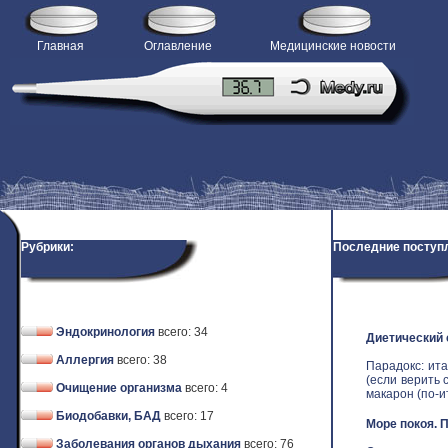
Главная
Оглавление
Медицинские новости
Рубрики:
Последние поступ
Эндокринология
всего: 34
Диетический
Аллергия
всего: 38
Парадокс: ит
(если верить 
Очищение организма
всего: 4
макарон (по-ит
Биодобавки, БАД
всего: 17
Море покоя. 
Заболевания органов дыхания
всего: 76