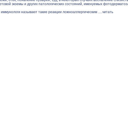
ожи, отек, появление пузырей, зуд, в некоторых случаях воспаление слизист
етовой экземы и других патологических состояний, именуемых фотодерматоз
 иммунологи называют такие реакции ложноаллергическим .....
читать