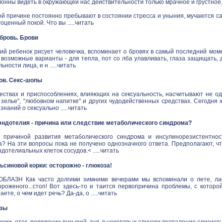
онны видеть в окружающей нас действительности только мрачное и грустное
й причине постоянно пребывают в состоянии стресса и уныния, мучаются са
ценный покой. Что вы .....
читать
в бровь. Брови
ий ребенок рисует человечка, вспоминает о бровях в самый последний моме
 возможные варианты - для тепла, пот со лба улавливать, глаза защищать,
ности лица, и н .....
читать
ов. Секс-шопы
ествах и приспособлениях, влияющих на сексуальность, насчитывают не одн
зелье", "любовном напитке" и других чудодейственных средствах. Сегодня 
наний о сексуально .....
читать
ндотелия - причина или следствие метаболического синдрома?
 причиной развития метаболического синдрома и инсулинорезистентнос
а? На эти вопросы пока не получено однозначного ответа. Предполагают, ч
дотелиальных клеток сосудов.< .....
читать
синовой корки: осторожно - глюкоза!
ЛАЗН Как часто долгими зимними вечерами мы вспоминали о лете, ласк
ороженого...стоп! Вот здесь-то и таится первопричина проблемы, с котор
аете, о чем идет речь? Да-да, о .....
читать
озы