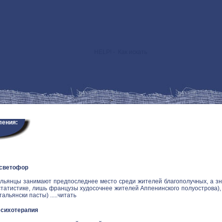
HELP! - Как искать
>
ления:
 светофор
альянцы занимают предпоследнее место среди жителей благополучных, а зн
статистике, лишь французы худосочнее жителей Аппенинского полуострова), и
альянски пасты) .....
читать
Психотерапия