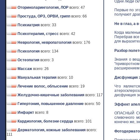
Одни люди скл
Оториноларингология, ЛОР
всего: 47
Первые по это
получают драго
Простуда, ОРЗ, ОРВИ, грипп
всего: 66
Не в глаз, а 
Психиатрия
всего: 33
Когда маленьк
Психотерапия, стресс
всего: 42
Перебрав все
для выразитель
Неврология, невропатология
всего: 176
Разбор полет
Психология
всего: 134
Знания о вещ
Остеопатия
всего: 3
"приворотном 
расширением з
Массаж
всего: 26
Мануальная терапия
всего: 10
Дисфункция э
Лечение волос, облысение
всего: 19
Что является
атеросклероз
Желудочно-кишечные заболевания
всего: 117
дисфункция эн
Гипертония, повышенное давление
всего: 50
Эффект апель
Инфаркт
всего: 8
ОПАСНЫЙ СОБ
сливочного м
Кардиология, болезни сердца
всего: 101
конечно же, зн
Дерматология, кожные заболевания
всего:
Фотодермат
111