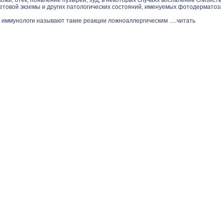
ожи, отек, появление пузырей, зуд, в некоторых случаях воспаление слизист
етовой экземы и других патологических состояний, именуемых фотодерматоз
 иммунологи называют такие реакции ложноаллергическим .....
читать