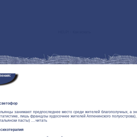
HELP! - Как искать
>
ления:
 светофор
альянцы занимают предпоследнее место среди жителей благополучных, а зн
статистике, лишь французы худосочнее жителей Аппенинского полуострова), и
альянски пасты) .....
читать
Психотерапия