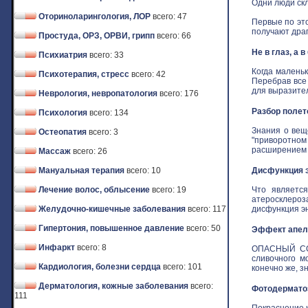
Одни люди скл
Оториноларингология, ЛОР
всего: 47
Первые по это
получают драго
Простуда, ОРЗ, ОРВИ, грипп
всего: 66
Не в глаз, а 
Психиатрия
всего: 33
Когда маленьк
Психотерапия, стресс
всего: 42
Перебрав все
для выразитель
Неврология, невропатология
всего: 176
Разбор полет
Психология
всего: 134
Знания о вещ
Остеопатия
всего: 3
"приворотном 
расширением з
Массаж
всего: 26
Мануальная терапия
всего: 10
Дисфункция э
Лечение волос, облысение
всего: 19
Что является
атеросклероз
Желудочно-кишечные заболевания
всего: 117
дисфункция эн
Гипертония, повышенное давление
всего: 50
Эффект апель
Инфаркт
всего: 8
ОПАСНЫЙ СОБ
сливочного м
Кардиология, болезни сердца
всего: 101
конечно же, зн
Дерматология, кожные заболевания
всего:
Фотодермат
111