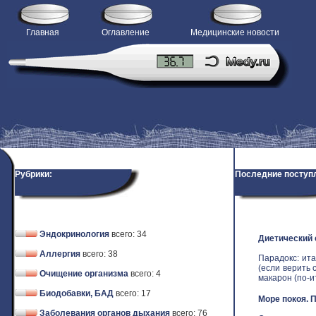
Главная
Оглавление
Медицинские новости
Рубрики:
Последние поступ
Эндокринология
всего: 34
Диетический
Аллергия
всего: 38
Парадокс: ит
(если верить 
Очищение организма
всего: 4
макарон (по-ит
Биодобавки, БАД
всего: 17
Море покоя. 
Заболевания органов дыхания
всего: 76