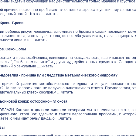
онны видеть в окружающей нас действительности только мрачное и грустное
й причине постоянно пребывают в состоянии стресса и уныния, мучаются са
ценный покой. Что вы .....
читать
в бровь. Брови
ий ребенок рисует человечка, вспоминает о бровях в самый последний моме
 возможные варианты - для тепла, пот со лба улавливать, глаза защищать,
ности лица, и н .....
читать
ов. Секс-шопы
ествах и приспособлениях, влияющих на сексуальность, насчитывают не одн
зелье", "любовном напитке" и других чудодейственных средствах. Сегодня 
наний о сексуально .....
читать
ндотелия - причина или следствие метаболического синдрома?
 причиной развития метаболического синдрома и инсулинорезистентнос
а? На эти вопросы пока не получено однозначного ответа. Предполагают, ч
дотелиальных клеток сосудов.< .....
читать
синовой корки: осторожно - глюкоза!
ЛАЗН Как часто долгими зимними вечерами мы вспоминали о лете, ласк
ороженого...стоп! Вот здесь-то и таится первопричина проблемы, с котор
аете, о чем идет речь? Да-да, о .....
читать
озы