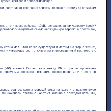
, другие -светлое и обнадеживающее.
ми, доставляют страдания близким. Вторые в награду за оптимизм
нт, а то и вовсе забывает. Действительно, зачем человеку брови?
 дерматологи выдвигают самую неожиданную версию: а просто так,
у сотню лет. Столько же существуют и легенды о "корне жизни",
хотя и утверждается, что живем мы в просвещенный век, вместе с
ти (ИР) тканей? Какова связь между ИР и прогрессированием
то первичным дефектом, лежащим в основе развития ИР, является
овом солнце, каплях морской воды на коже и о нежном вкусе
ой мы начинаем отчаянно бороться именно с приходом лета. Вы,