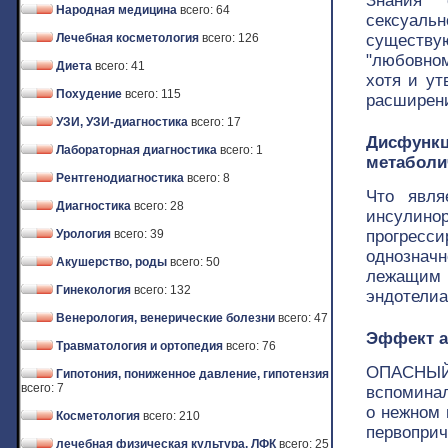
Знания 
Народная медицина
всего: 64
сексуаль
Лечебная косметология
всего: 126
существу
"любовном
Диета
всего: 41
хотя и ут
Похудение
всего: 115
расширени
УЗИ, УЗИ-диагностика
всего: 17
Дисфун
Лабораторная диагностика
всего: 1
метаболи
Рентгенодиагностика
всего: 8
Что явля
Диагностика
всего: 28
инсулино
Урология
всего: 39
прогресси
однознач
Акушерство, роды
всего: 50
лежащим
Гинекология
всего: 132
эндотелиал
Венерология, венерические болезни
всего: 47
Эффект а
Травматология и ортопедия
всего: 76
ОПАСНЫЙ
Гипотония, пониженное давление, гипотензия
всего: 7
вспоминал
о нежном 
Косметология
всего: 210
первоприч
лечебная физическая культура, ЛФК
всего: 25