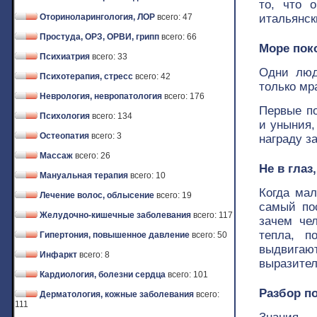
то, что 
Оториноларингология, ЛОР
всего: 47
итальянски
Простуда, ОРЗ, ОРВИ, грипп
всего: 66
Море пок
Психиатрия
всего: 33
Одни люд
Психотерапия, стресс
всего: 42
только мр
Неврология, невропатология
всего: 176
Первые по
Психология
всего: 134
и уныния,
Остеопатия
всего: 3
награду з
Массаж
всего: 26
Не в глаз
Мануальная терапия
всего: 10
Когда мал
Лечение волос, облысение
всего: 19
самый пос
Желудочно-кишечные заболевания
всего: 117
зачем че
тепла, п
Гипертония, повышенное давление
всего: 50
выдвига
Инфаркт
всего: 8
выразитель
Кардиология, болезни сердца
всего: 101
Разбор п
Дерматология, кожные заболевания
всего:
111