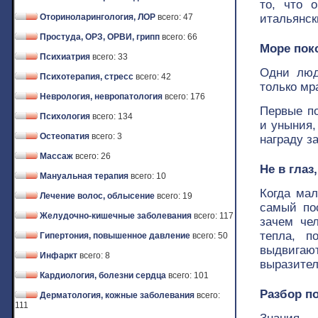
то, что 
Оториноларингология, ЛОР
всего: 47
итальянски
Простуда, ОРЗ, ОРВИ, грипп
всего: 66
Море пок
Психиатрия
всего: 33
Одни люд
Психотерапия, стресс
всего: 42
только мр
Неврология, невропатология
всего: 176
Первые по
Психология
всего: 134
и уныния,
Остеопатия
всего: 3
награду з
Массаж
всего: 26
Не в глаз
Мануальная терапия
всего: 10
Когда мал
Лечение волос, облысение
всего: 19
самый пос
Желудочно-кишечные заболевания
всего: 117
зачем че
тепла, п
Гипертония, повышенное давление
всего: 50
выдвига
Инфаркт
всего: 8
выразитель
Кардиология, болезни сердца
всего: 101
Разбор п
Дерматология, кожные заболевания
всего:
111