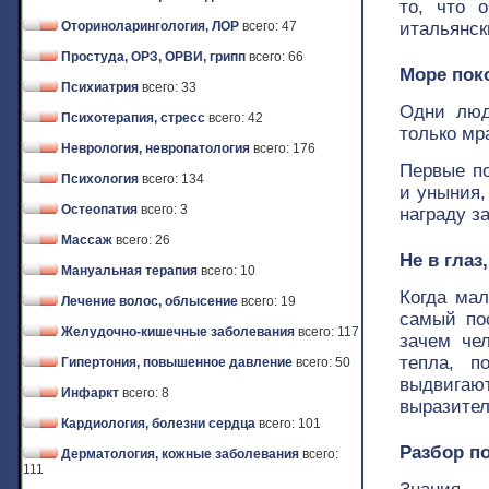
то, что 
Оториноларингология, ЛОР
всего: 47
итальянски
Простуда, ОРЗ, ОРВИ, грипп
всего: 66
Море пок
Психиатрия
всего: 33
Одни люд
Психотерапия, стресс
всего: 42
только мр
Неврология, невропатология
всего: 176
Первые по
Психология
всего: 134
и уныния,
Остеопатия
всего: 3
награду з
Массаж
всего: 26
Не в глаз
Мануальная терапия
всего: 10
Когда мал
Лечение волос, облысение
всего: 19
самый пос
Желудочно-кишечные заболевания
всего: 117
зачем че
тепла, п
Гипертония, повышенное давление
всего: 50
выдвига
Инфаркт
всего: 8
выразитель
Кардиология, болезни сердца
всего: 101
Разбор п
Дерматология, кожные заболевания
всего:
111