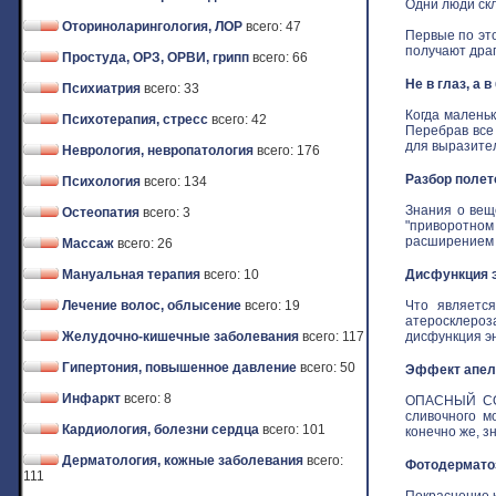
Одни люди скл
Оториноларингология, ЛОР
всего: 47
Первые по это
получают драго
Простуда, ОРЗ, ОРВИ, грипп
всего: 66
Не в глаз, а 
Психиатрия
всего: 33
Когда маленьк
Психотерапия, стресс
всего: 42
Перебрав все
для выразитель
Неврология, невропатология
всего: 176
Разбор полет
Психология
всего: 134
Знания о вещ
Остеопатия
всего: 3
"приворотном 
расширением з
Массаж
всего: 26
Мануальная терапия
всего: 10
Дисфункция э
Лечение волос, облысение
всего: 19
Что является
атеросклероз
Желудочно-кишечные заболевания
всего: 117
дисфункция эн
Гипертония, повышенное давление
всего: 50
Эффект апель
Инфаркт
всего: 8
ОПАСНЫЙ СОБ
сливочного м
Кардиология, болезни сердца
всего: 101
конечно же, зн
Дерматология, кожные заболевания
всего:
Фотодермат
111