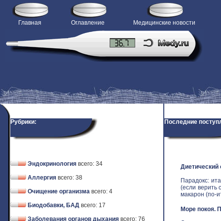
Главная
Оглавление
Медицинские новости
Рубрики:
Последние поступ
Эндокринология
всего: 34
Диетический
Аллергия
всего: 38
Парадокс: ит
(если верить 
Очищение организма
всего: 4
макарон (по-ит
Биодобавки, БАД
всего: 17
Море покоя. 
Заболевания органов дыхания
всего: 76