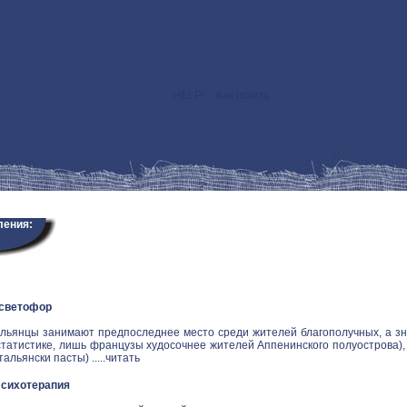
HELP! - Как искать
>
ления:
 светофор
альянцы занимают предпоследнее место среди жителей благополучных, а зн
статистике, лишь французы худосочнее жителей Аппенинского полуострова), и
альянски пасты) .....
читать
Психотерапия