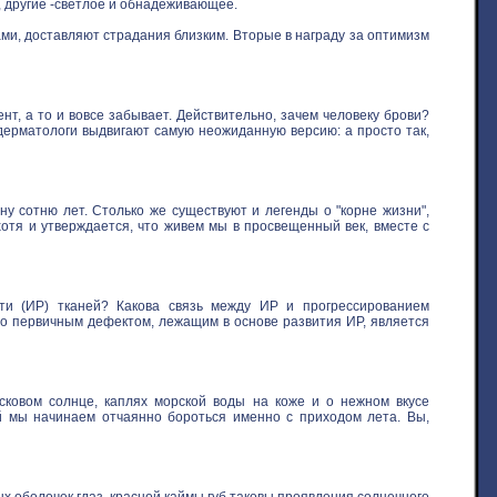
, другие -светлое и обнадеживающее.
ми, доставляют страдания близким. Вторые в награду за оптимизм
нт, а то и вовсе забывает. Действительно, зачем человеку брови?
 дерматологи выдвигают самую неожиданную версию: а просто так,
у сотню лет. Столько же существуют и легенды о "корне жизни",
хотя и утверждается, что живем мы в просвещенный век, вместе с
ти (ИР) тканей? Какова связь между ИР и прогрессированием
то первичным дефектом, лежащим в основе развития ИР, является
овом солнце, каплях морской воды на коже и о нежном вкусе
ой мы начинаем отчаянно бороться именно с приходом лета. Вы,