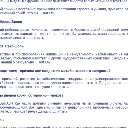
онны видеть в окружающей нас действительности только мрачное и грустное
й причине постоянно пребывают в состоянии стресса и уныния, мучаются са
ценный покой. Что вы .....
читать
в бровь. Брови
ий ребенок рисует человечка, вспоминает о бровях в самый последний моме
 возможные варианты - для тепла, пот со лба улавливать, глаза защищать,
ности лица, и н .....
читать
ов. Секс-шопы
ествах и приспособлениях, влияющих на сексуальность, насчитывают не одн
зелье", "любовном напитке" и других чудодейственных средствах. Сегодня 
наний о сексуально .....
читать
ндотелия - причина или следствие метаболического синдрома?
 причиной развития метаболического синдрома и инсулинорезистентнос
а? На эти вопросы пока не получено однозначного ответа. Предполагают, ч
дотелиальных клеток сосудов.< .....
читать
синовой корки: осторожно - глюкоза!
ЛАЗН Как часто долгими зимними вечерами мы вспоминали о лете, ласк
ороженого...стоп! Вот здесь-то и таится первопричина проблемы, с котор
аете, о чем идет речь? Да-да, о .....
читать
озы