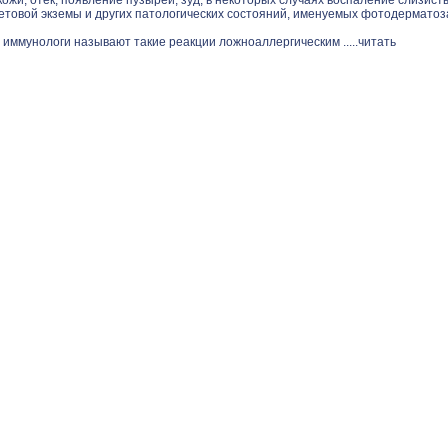
ожи, отек, появление пузырей, зуд, в некоторых случаях воспаление слизист
етовой экземы и других патологических состояний, именуемых фотодерматоз
 иммунологи называют такие реакции ложноаллергическим .....
читать