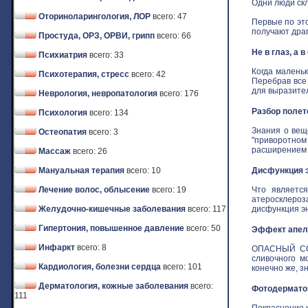
Одни люди скл
Оториноларингология, ЛОР
всего: 47
Первые по это
получают драго
Простуда, ОРЗ, ОРВИ, грипп
всего: 66
Не в глаз, а 
Психиатрия
всего: 33
Когда маленьк
Психотерапия, стресс
всего: 42
Перебрав все
для выразитель
Неврология, невропатология
всего: 176
Разбор полет
Психология
всего: 134
Знания о вещ
Остеопатия
всего: 3
"приворотном 
расширением з
Массаж
всего: 26
Мануальная терапия
всего: 10
Дисфункция э
Лечение волос, облысение
всего: 19
Что является
атеросклероз
Желудочно-кишечные заболевания
всего: 117
дисфункция эн
Гипертония, повышенное давление
всего: 50
Эффект апель
Инфаркт
всего: 8
ОПАСНЫЙ СОБ
сливочного м
Кардиология, болезни сердца
всего: 101
конечно же, зн
Дерматология, кожные заболевания
всего:
Фотодермат
111