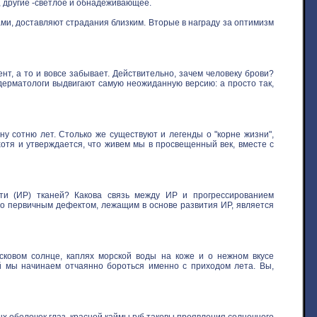
, другие -светлое и обнадеживающее.
ми, доставляют страдания близким. Вторые в награду за оптимизм
нт, а то и вовсе забывает. Действительно, зачем человеку брови?
 дерматологи выдвигают самую неожиданную версию: а просто так,
у сотню лет. Столько же существуют и легенды о "корне жизни",
хотя и утверждается, что живем мы в просвещенный век, вместе с
ти (ИР) тканей? Какова связь между ИР и прогрессированием
то первичным дефектом, лежащим в основе развития ИР, является
овом солнце, каплях морской воды на коже и о нежном вкусе
ой мы начинаем отчаянно бороться именно с приходом лета. Вы,