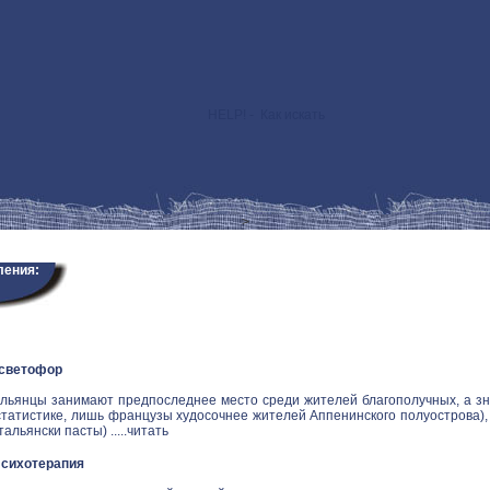
HELP! - Как искать
>
ления:
 светофор
альянцы занимают предпоследнее место среди жителей благополучных, а зн
статистике, лишь французы худосочнее жителей Аппенинского полуострова), и
альянски пасты) .....
читать
Психотерапия