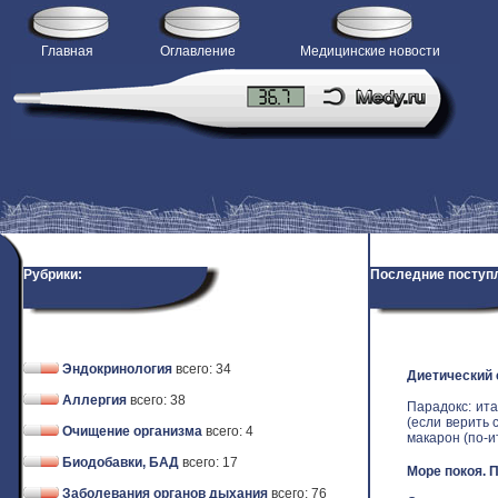
Главная
Оглавление
Медицинские новости
Рубрики:
Последние поступ
Эндокринология
всего: 34
Диетический
Аллергия
всего: 38
Парадокс: ит
(если верить 
Очищение организма
всего: 4
макарон (по-ит
Биодобавки, БАД
всего: 17
Море покоя. 
Заболевания органов дыхания
всего: 76