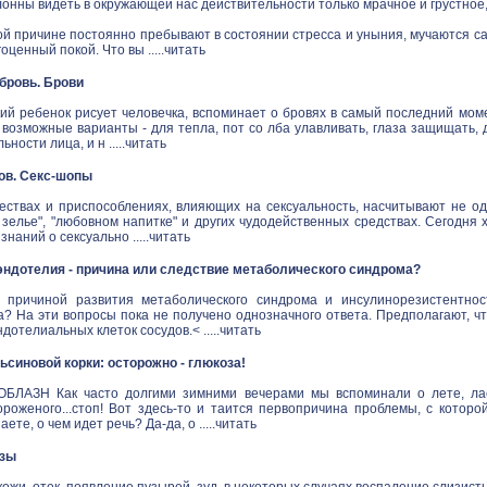
онны видеть в окружающей нас действительности только мрачное и грустное
й причине постоянно пребывают в состоянии стресса и уныния, мучаются са
ценный покой. Что вы .....
читать
в бровь. Брови
ий ребенок рисует человечка, вспоминает о бровях в самый последний моме
 возможные варианты - для тепла, пот со лба улавливать, глаза защищать,
ности лица, и н .....
читать
ов. Секс-шопы
ествах и приспособлениях, влияющих на сексуальность, насчитывают не одн
зелье", "любовном напитке" и других чудодейственных средствах. Сегодня 
наний о сексуально .....
читать
ндотелия - причина или следствие метаболического синдрома?
 причиной развития метаболического синдрома и инсулинорезистентнос
а? На эти вопросы пока не получено однозначного ответа. Предполагают, ч
дотелиальных клеток сосудов.< .....
читать
синовой корки: осторожно - глюкоза!
ЛАЗН Как часто долгими зимними вечерами мы вспоминали о лете, ласк
ороженого...стоп! Вот здесь-то и таится первопричина проблемы, с котор
аете, о чем идет речь? Да-да, о .....
читать
озы