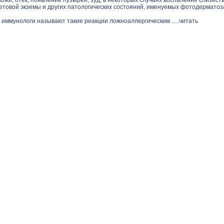
ожи, отек, появление пузырей, зуд, в некоторых случаях воспаление слизист
етовой экземы и других патологических состояний, именуемых фотодерматоз
 иммунологи называют такие реакции ложноаллергическим .....
читать