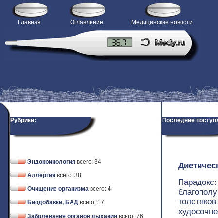
Главная
Оглавление
Медицинские новости
H
Рубрики:
Последние поступ
Эндокринология
всего: 34
Диетичес
Аллергия
всего: 38
Парадокс:
Очищение организма
всего: 4
благопол
толстяко
Биодобавки, БАД
всего: 17
худосочне
Заболевания органов дыхания
всего: 76