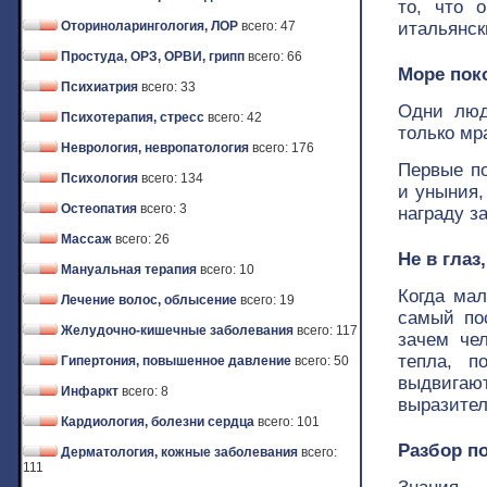
то, что 
Оториноларингология, ЛОР
всего: 47
итальянски
Простуда, ОРЗ, ОРВИ, грипп
всего: 66
Море пок
Психиатрия
всего: 33
Одни люд
Психотерапия, стресс
всего: 42
только мр
Неврология, невропатология
всего: 176
Первые по
Психология
всего: 134
и уныния,
Остеопатия
всего: 3
награду з
Массаж
всего: 26
Не в глаз
Мануальная терапия
всего: 10
Когда мал
Лечение волос, облысение
всего: 19
самый пос
Желудочно-кишечные заболевания
всего: 117
зачем че
тепла, п
Гипертония, повышенное давление
всего: 50
выдвига
Инфаркт
всего: 8
выразитель
Кардиология, болезни сердца
всего: 101
Разбор п
Дерматология, кожные заболевания
всего:
111