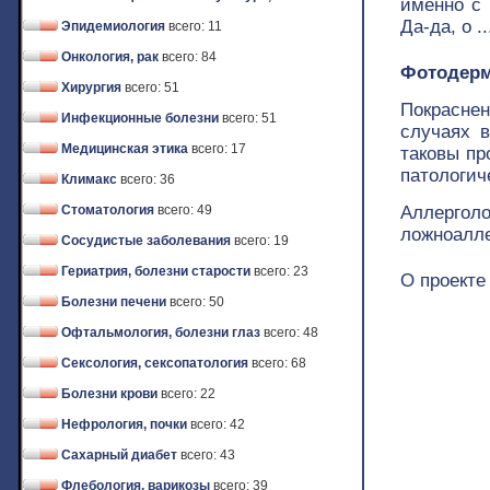
именно с 
Да-да, о ...
Эпидемиология
всего: 11
Онкология, рак
всего: 84
Фотодер
Хирургия
всего: 51
Покрасне
Инфекционные болезни
всего: 51
случаях в
Медицинская этика
всего: 17
таковы пр
патологич
Климакс
всего: 36
Стоматология
всего: 49
Аллерг
ложноалле
Сосудистые заболевания
всего: 19
Гериатрия, болезни старости
всего: 23
О проекте
Болезни печени
всего: 50
Офтальмология, болезни глаз
всего: 48
Сексология, сексопатология
всего: 68
Болезни крови
всего: 22
Нефрология, почки
всего: 42
Сахарный диабет
всего: 43
Флебология, варикозы
всего: 39