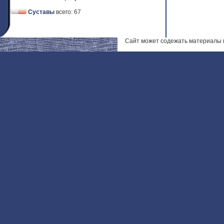
Суставы
всего: 67
Сайт может содежать материалы 