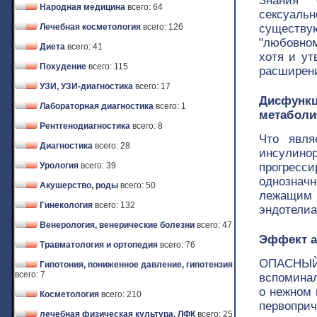
Знания 
Народная медицина
всего: 64
сексуаль
Лечебная косметология
всего: 126
существу
"любовном
Диета
всего: 41
хотя и ут
Похудение
всего: 115
расширени
УЗИ, УЗИ-диагностика
всего: 17
Дисфун
Лабораторная диагностика
всего: 1
метаболи
Рентгенодиагностика
всего: 8
Что явля
Диагностика
всего: 28
инсулино
Урология
всего: 39
прогресси
однознач
Акушерство, роды
всего: 50
лежащим
Гинекология
всего: 132
эндотелиал
Венерология, венерические болезни
всего: 47
Эффект а
Травматология и ортопедия
всего: 76
ОПАСНЫЙ
Гипотония, пониженное давление, гипотензия
всего: 7
вспоминал
о нежном 
Косметология
всего: 210
первоприч
лечебная физическая культура, ЛФК
всего: 25