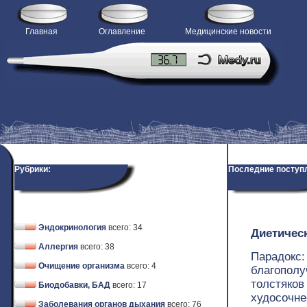
Главная
Оглавление
Медицинские новости
H
Рубрики:
Последние поступ
Эндокринология
всего: 34
Диетичес
Аллергия
всего: 38
Парадокс:
Очищение организма
всего: 4
благопол
толстяко
Биодобавки, БАД
всего: 17
худосочне
Заболевания органов дыхания
всего: 76