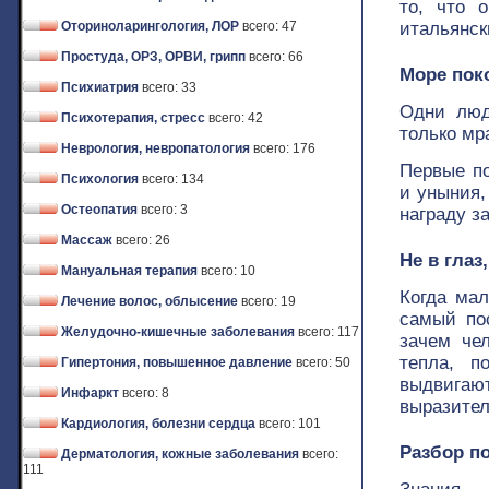
то, что 
Оториноларингология, ЛОР
всего: 47
итальянски
Простуда, ОРЗ, ОРВИ, грипп
всего: 66
Море пок
Психиатрия
всего: 33
Одни люд
Психотерапия, стресс
всего: 42
только мр
Неврология, невропатология
всего: 176
Первые по
Психология
всего: 134
и уныния,
Остеопатия
всего: 3
награду з
Массаж
всего: 26
Не в глаз
Мануальная терапия
всего: 10
Когда мал
Лечение волос, облысение
всего: 19
самый пос
Желудочно-кишечные заболевания
всего: 117
зачем че
тепла, п
Гипертония, повышенное давление
всего: 50
выдвига
Инфаркт
всего: 8
выразитель
Кардиология, болезни сердца
всего: 101
Разбор п
Дерматология, кожные заболевания
всего:
111