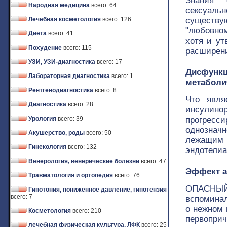
Знания 
Народная медицина
всего: 64
сексуаль
Лечебная косметология
всего: 126
существу
"любовном
Диета
всего: 41
хотя и ут
Похудение
всего: 115
расширени
УЗИ, УЗИ-диагностика
всего: 17
Дисфун
Лабораторная диагностика
всего: 1
метаболи
Рентгенодиагностика
всего: 8
Что явля
Диагностика
всего: 28
инсулино
Урология
всего: 39
прогресси
однознач
Акушерство, роды
всего: 50
лежащим
Гинекология
всего: 132
эндотелиал
Венерология, венерические болезни
всего: 47
Эффект а
Травматология и ортопедия
всего: 76
ОПАСНЫЙ
Гипотония, пониженное давление, гипотензия
всего: 7
вспоминал
о нежном 
Косметология
всего: 210
первоприч
лечебная физическая культура, ЛФК
всего: 25