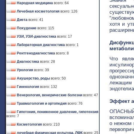
Знания 
Народная медицина
всего: 64
сексуаль
Лечебная косметология
всего: 126
существу
"любовном
Диета
всего: 41
хотя и ут
Похудение
всего: 115
расширени
УЗИ, УЗИ-диагностика
всего: 17
Дисфун
Лабораторная диагностика
всего: 1
метаболи
Рентгенодиагностика
всего: 8
Что явля
Диагностика
всего: 28
инсулино
Урология
всего: 39
прогресси
однознач
Акушерство, роды
всего: 50
лежащим
Гинекология
всего: 132
эндотелиал
Венерология, венерические болезни
всего: 47
Эффект а
Травматология и ортопедия
всего: 76
ОПАСНЫЙ
Гипотония, пониженное давление, гипотензия
всего: 7
вспоминал
о нежном 
Косметология
всего: 210
первоприч
лечебная физическая культура, ЛФК
всего: 25