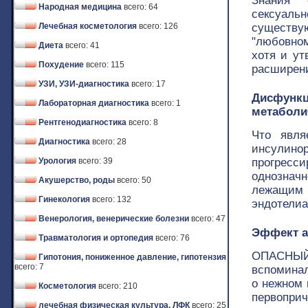
Знания 
Народная медицина
всего: 64
сексуаль
Лечебная косметология
всего: 126
существу
"любовном
Диета
всего: 41
хотя и ут
Похудение
всего: 115
расширени
УЗИ, УЗИ-диагностика
всего: 17
Дисфун
Лабораторная диагностика
всего: 1
метаболи
Рентгенодиагностика
всего: 8
Что явля
Диагностика
всего: 28
инсулино
Урология
всего: 39
прогресси
однознач
Акушерство, роды
всего: 50
лежащим
Гинекология
всего: 132
эндотелиал
Венерология, венерические болезни
всего: 47
Эффект а
Травматология и ортопедия
всего: 76
ОПАСНЫЙ
Гипотония, пониженное давление, гипотензия
всего: 7
вспоминал
о нежном 
Косметология
всего: 210
первоприч
лечебная физическая культура, ЛФК
всего: 25