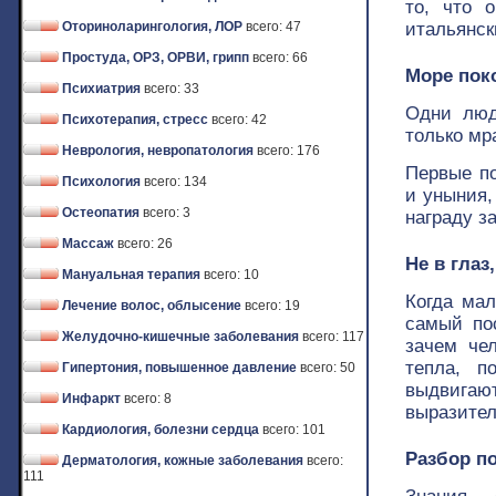
то, что 
Оториноларингология, ЛОР
всего: 47
итальянски
Простуда, ОРЗ, ОРВИ, грипп
всего: 66
Море пок
Психиатрия
всего: 33
Одни люд
Психотерапия, стресс
всего: 42
только мр
Неврология, невропатология
всего: 176
Первые по
Психология
всего: 134
и уныния,
Остеопатия
всего: 3
награду з
Массаж
всего: 26
Не в глаз
Мануальная терапия
всего: 10
Когда мал
Лечение волос, облысение
всего: 19
самый пос
Желудочно-кишечные заболевания
всего: 117
зачем че
тепла, п
Гипертония, повышенное давление
всего: 50
выдвига
Инфаркт
всего: 8
выразитель
Кардиология, болезни сердца
всего: 101
Разбор п
Дерматология, кожные заболевания
всего:
111