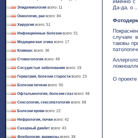
именно с 
Да-да, о ...
Эпидемиология
всего: 11
Онкология, рак
всего: 84
Фотодер
Хирургия
всего: 51
Покрасне
Инфекционные болезни
всего: 51
случаях в
Медицинская этика
всего: 17
таковы пр
патологич
Климакс
всего: 36
Стоматология
всего: 49
Аллерг
ложноалле
Сосудистые заболевания
всего: 19
Гериатрия, болезни старости
всего: 23
О проекте
Болезни печени
всего: 50
Офтальмология, болезни глаз
всего: 48
Сексология, сексопатология
всего: 68
Болезни крови
всего: 22
Нефрология, почки
всего: 42
Сахарный диабет
всего: 43
Флебология, варикозы
всего: 39