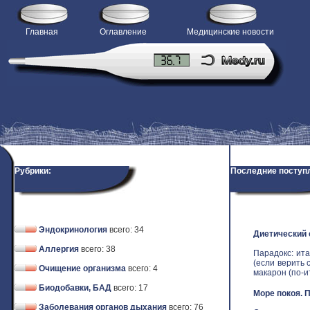
Главная
Оглавление
Медицинские новости
Рубрики:
Последние поступ
Эндокринология
всего: 34
Диетический
Аллергия
всего: 38
Парадокс: ит
(если верить 
Очищение организма
всего: 4
макарон (по-ит
Биодобавки, БАД
всего: 17
Море покоя. 
Заболевания органов дыхания
всего: 76