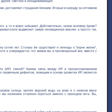
, другие -светлое и обнадеживающее.
ми, доставляют страдания близким. Вторые в награду за оптимизм
нт, а то и вовсе забывает. Действительно, зачем человеку брови?
 дерматологи выдвигают самую неожиданную версию: а просто так,
у сотню лет. Столько же существуют и легенды о "корне жизни",
хотя и утверждается, что живем мы в просвещенный век, вместе с
ти (ИР) тканей? Какова связь между ИР и прогрессированием
то первичным дефектом, лежащим в основе развития ИР, является
овом солнце, каплях морской воды на коже и о нежном вкусе
ой мы начинаем отчаянно бороться именно с приходом лета. Вы,