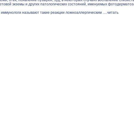
ожи, отек, появление пузырей, зуд, в некоторых случаях воспаление слизист
етовой экземы и других патологических состояний, именуемых фотодерматоз
 иммунологи называют такие реакции ложноаллергическим .....
читать