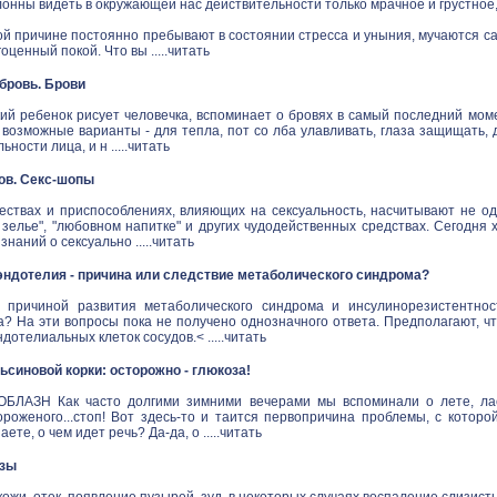
онны видеть в окружающей нас действительности только мрачное и грустное
й причине постоянно пребывают в состоянии стресса и уныния, мучаются са
ценный покой. Что вы .....
читать
в бровь. Брови
ий ребенок рисует человечка, вспоминает о бровях в самый последний моме
 возможные варианты - для тепла, пот со лба улавливать, глаза защищать,
ности лица, и н .....
читать
ов. Секс-шопы
ествах и приспособлениях, влияющих на сексуальность, насчитывают не одн
зелье", "любовном напитке" и других чудодейственных средствах. Сегодня 
наний о сексуально .....
читать
ндотелия - причина или следствие метаболического синдрома?
 причиной развития метаболического синдрома и инсулинорезистентнос
а? На эти вопросы пока не получено однозначного ответа. Предполагают, ч
дотелиальных клеток сосудов.< .....
читать
синовой корки: осторожно - глюкоза!
ЛАЗН Как часто долгими зимними вечерами мы вспоминали о лете, ласк
ороженого...стоп! Вот здесь-то и таится первопричина проблемы, с котор
аете, о чем идет речь? Да-да, о .....
читать
озы