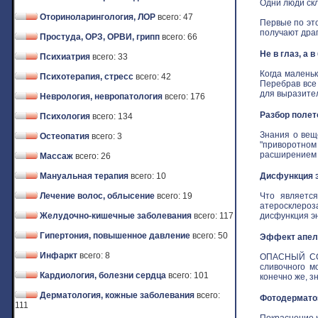
Одни люди скл
Оториноларингология, ЛОР
всего: 47
Первые по это
получают драго
Простуда, ОРЗ, ОРВИ, грипп
всего: 66
Не в глаз, а 
Психиатрия
всего: 33
Когда маленьк
Психотерапия, стресс
всего: 42
Перебрав все
для выразитель
Неврология, невропатология
всего: 176
Разбор полет
Психология
всего: 134
Знания о вещ
Остеопатия
всего: 3
"приворотном 
расширением з
Массаж
всего: 26
Мануальная терапия
всего: 10
Дисфункция э
Лечение волос, облысение
всего: 19
Что является
атеросклероз
Желудочно-кишечные заболевания
всего: 117
дисфункция эн
Гипертония, повышенное давление
всего: 50
Эффект апель
Инфаркт
всего: 8
ОПАСНЫЙ СОБ
сливочного м
Кардиология, болезни сердца
всего: 101
конечно же, зн
Дерматология, кожные заболевания
всего:
Фотодермат
111