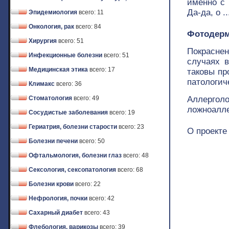
именно с 
Да-да, о ...
Эпидемиология
всего: 11
Онкология, рак
всего: 84
Фотодер
Хирургия
всего: 51
Покрасне
Инфекционные болезни
всего: 51
случаях в
Медицинская этика
всего: 17
таковы пр
патологич
Климакс
всего: 36
Стоматология
всего: 49
Аллерг
ложноалле
Сосудистые заболевания
всего: 19
Гериатрия, болезни старости
всего: 23
О проекте
Болезни печени
всего: 50
Офтальмология, болезни глаз
всего: 48
Сексология, сексопатология
всего: 68
Болезни крови
всего: 22
Нефрология, почки
всего: 42
Сахарный диабет
всего: 43
Флебология, варикозы
всего: 39