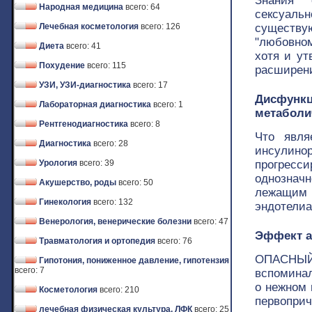
Знания 
Народная медицина
всего: 64
сексуаль
Лечебная косметология
всего: 126
существу
"любовном
Диета
всего: 41
хотя и ут
Похудение
всего: 115
расширени
УЗИ, УЗИ-диагностика
всего: 17
Дисфун
Лабораторная диагностика
всего: 1
метаболи
Рентгенодиагностика
всего: 8
Что явля
Диагностика
всего: 28
инсулино
Урология
всего: 39
прогресси
однознач
Акушерство, роды
всего: 50
лежащим
Гинекология
всего: 132
эндотелиал
Венерология, венерические болезни
всего: 47
Эффект а
Травматология и ортопедия
всего: 76
ОПАСНЫЙ
Гипотония, пониженное давление, гипотензия
всего: 7
вспоминал
о нежном 
Косметология
всего: 210
первоприч
лечебная физическая культура, ЛФК
всего: 25