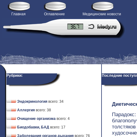
Главная
Оглавление
Медицинские новости
H
Рубрики:
Последние поступ
Эндокринология
всего: 34
Диетичес
Аллергия
всего: 38
Парадокс:
Очищение организма
всего: 4
благопол
толстяко
Биодобавки, БАД
всего: 17
худосочне
Заболевания органов дыхания
всего: 76