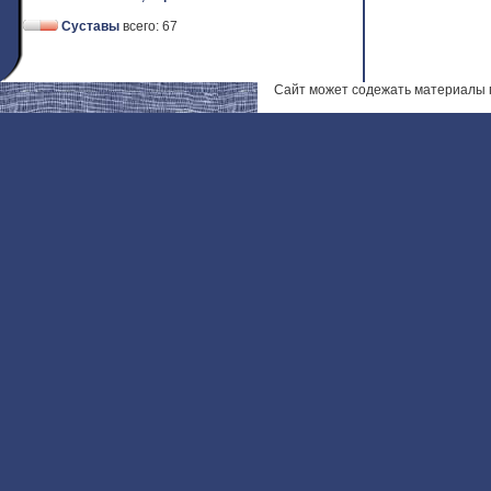
Суставы
всего: 67
Сайт может содежать материалы 