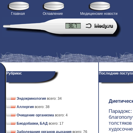
Главная
Оглавление
Медицинские новости
H
Рубрики:
Последние поступ
Эндокринология
всего: 34
Диетичес
Аллергия
всего: 38
Парадокс:
Очищение организма
всего: 4
благопол
толстяко
Биодобавки, БАД
всего: 17
худосочне
Заболевания органов дыхания
всего: 76