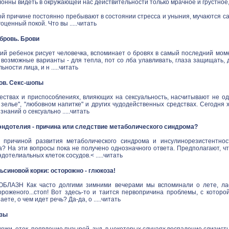
онны видеть в окружающей нас действительности только мрачное и грустное
й причине постоянно пребывают в состоянии стресса и уныния, мучаются са
ценный покой. Что вы .....
читать
в бровь. Брови
ий ребенок рисует человечка, вспоминает о бровях в самый последний моме
 возможные варианты - для тепла, пот со лба улавливать, глаза защищать,
ности лица, и н .....
читать
ов. Секс-шопы
ествах и приспособлениях, влияющих на сексуальность, насчитывают не одн
зелье", "любовном напитке" и других чудодейственных средствах. Сегодня 
наний о сексуально .....
читать
ндотелия - причина или следствие метаболического синдрома?
 причиной развития метаболического синдрома и инсулинорезистентнос
а? На эти вопросы пока не получено однозначного ответа. Предполагают, ч
дотелиальных клеток сосудов.< .....
читать
синовой корки: осторожно - глюкоза!
ЛАЗН Как часто долгими зимними вечерами мы вспоминали о лете, ласк
ороженого...стоп! Вот здесь-то и таится первопричина проблемы, с котор
аете, о чем идет речь? Да-да, о .....
читать
озы