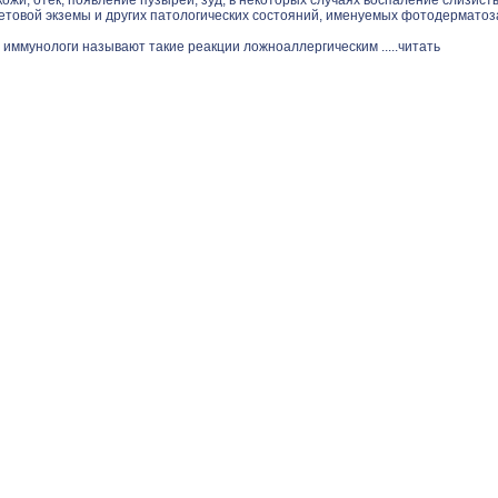
ожи, отек, появление пузырей, зуд, в некоторых случаях воспаление слизист
етовой экземы и других патологических состояний, именуемых фотодерматоз
 иммунологи называют такие реакции ложноаллергическим .....
читать