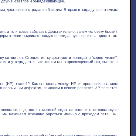
, другие -светлое и обнадеживающее.
ми, доставляют страдания близким. Вторые в награду за оптимизм
нт, а то и вовсе забывает. Действительно, зачем человеку брови?
 дерматологи выдвигают самую неожиданную версию: а просто так,
у сотню лет. Столько же существуют и легенды о "корне жизни",
хотя и утверждается, что живем мы в просвещенный век, вместе с
ти (ИР) тканей? Какова связь между ИР и прогрессированием
то первичным дефектом, лежащим в основе развития ИР, является
овом солнце, каплях морской воды на коже и о нежном вкусе
ой мы начинаем отчаянно бороться именно с приходом лета. Вы,