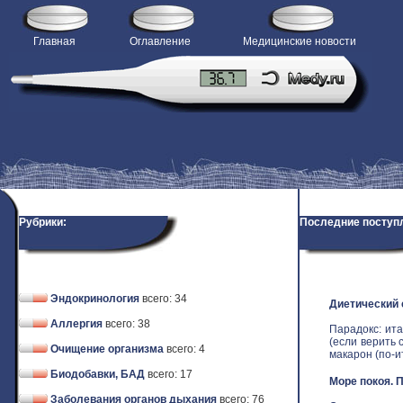
Главная
Оглавление
Медицинские новости
Рубрики:
Последние поступ
Эндокринология
всего: 34
Диетический
Аллергия
всего: 38
Парадокс: ит
(если верить 
Очищение организма
всего: 4
макарон (по-ит
Биодобавки, БАД
всего: 17
Море покоя. 
Заболевания органов дыхания
всего: 76