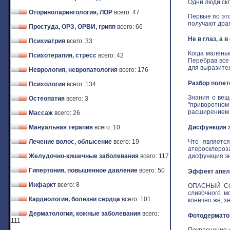
Одни люди скл
Оториноларингология, ЛОР
всего: 47
Первые по это
получают драго
Простуда, ОРЗ, ОРВИ, грипп
всего: 66
Не в глаз, а 
Психиатрия
всего: 33
Когда маленьк
Психотерапия, стресс
всего: 42
Перебрав все
для выразитель
Неврология, невропатология
всего: 176
Разбор полет
Психология
всего: 134
Знания о вещ
Остеопатия
всего: 3
"приворотном 
расширением з
Массаж
всего: 26
Мануальная терапия
всего: 10
Дисфункция э
Лечение волос, облысение
всего: 19
Что является
атеросклероз
Желудочно-кишечные заболевания
всего: 117
дисфункция эн
Гипертония, повышенное давление
всего: 50
Эффект апель
Инфаркт
всего: 8
ОПАСНЫЙ СОБ
сливочного м
Кардиология, болезни сердца
всего: 101
конечно же, зн
Дерматология, кожные заболевания
всего:
Фотодермат
111