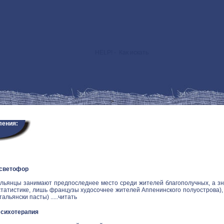
HELP! - Как искать
>
ления:
 светофор
альянцы занимают предпоследнее место среди жителей благополучных, а зн
статистике, лишь французы худосочнее жителей Аппенинского полуострова), и
альянски пасты) .....
читать
Психотерапия