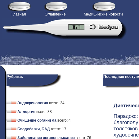
Главная
Оглавление
Медицинские новости
H
Рубрики:
Последние поступ
Эндокринология
всего: 34
Диетичес
Аллергия
всего: 38
Парадокс:
Очищение организма
всего: 4
благопол
толстяко
Биодобавки, БАД
всего: 17
худосочне
Заболевания органов дыхания
всего: 76