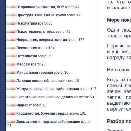
то, что 
Оториноларингология, ЛОР
всего: 47
итальянски
Простуда, ОРЗ, ОРВИ, грипп
всего: 66
Море пок
Психиатрия
всего: 33
Одни люд
Психотерапия, стресс
всего: 42
только мр
Неврология, невропатология
всего: 176
Первые по
Психология
всего: 134
и уныния,
Остеопатия
всего: 3
награду з
Массаж
всего: 26
Не в глаз
Мануальная терапия
всего: 10
Когда мал
Лечение волос, облысение
всего: 19
самый пос
Желудочно-кишечные заболевания
всего: 117
зачем че
тепла, п
Гипертония, повышенное давление
всего: 50
выдвига
Инфаркт
всего: 8
выразитель
Кардиология, болезни сердца
всего: 101
Разбор п
Дерматология, кожные заболевания
всего:
111