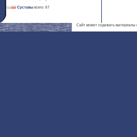
Суставы
всего: 67
Сайт может содежать материалы 