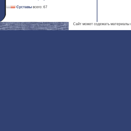
Суставы
всего: 67
Сайт может содежать материалы 