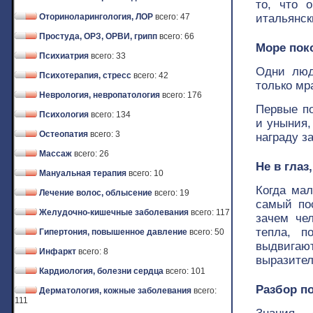
то, что 
Оториноларингология, ЛОР
всего: 47
итальянски
Простуда, ОРЗ, ОРВИ, грипп
всего: 66
Море пок
Психиатрия
всего: 33
Одни люд
Психотерапия, стресс
всего: 42
только мр
Неврология, невропатология
всего: 176
Первые по
Психология
всего: 134
и уныния,
Остеопатия
всего: 3
награду з
Массаж
всего: 26
Не в глаз
Мануальная терапия
всего: 10
Когда мал
Лечение волос, облысение
всего: 19
самый пос
Желудочно-кишечные заболевания
всего: 117
зачем че
тепла, п
Гипертония, повышенное давление
всего: 50
выдвига
Инфаркт
всего: 8
выразитель
Кардиология, болезни сердца
всего: 101
Разбор п
Дерматология, кожные заболевания
всего:
111